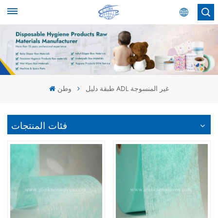
عربي
English
Español
طبقة دليل ADL غير المنسوجة
وطن
عربي
فئات المنتجات