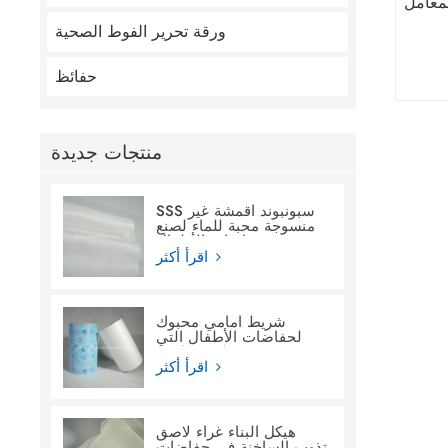
معامل
ورقة تحرير الفوط الصحية
حفائظ
منتجات جديدة
SSS سبونبوند أقمشة غير
منسوجة محبة للماء لصنع
حفاضات الأطفال
اقرأ أكثر
شريط أمامي محبوك
لحفاضات الأطفال التي
تستخدم لمرة واحدة
اقرأ أكثر
هيكل البناء غراء لاصق
تذوب الساخنة في حفاضات