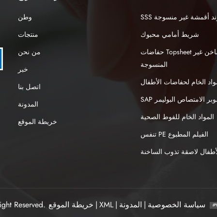
نبوند أقمشة غير منسوجة
وطن
شريط أمامي محبوك
منتجات
حفاضات Topsheet الهواء الساخن غير
من نحن
المنسوجة
خبر
واد الخام لحفاضات الأطفال
اتصل بنا
S سوبر الامتصاص البوليمر
المدونة
المواد الخام للفوط الصحية
خريطة الموقع
تنفس PE الفيلم المطبوع
طفال لاصقة تذوب الساخنة
سياسة الخصوصية
|
المدونة
|
XML
|
خريطة الموقع
ight Reserved.