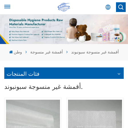
عربي
English
Español
أقمشة غير منسوجة سبونبوند
أقمشة غير منسوجة
وطن
عربي
فئات المنتجات
أقمشة غير منسوجة سبونبوند.