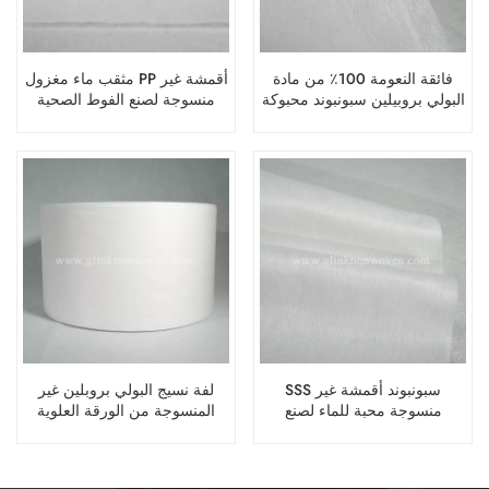
فائقة النعومة 100٪ من مادة
مثقب ماء مغزول PP أقمشة غير
البولي بروبيلين سبونبوند محبوكة
منسوجة لصنع الفوط الصحية
للسراويل حفاضات حزام الخصر
غير المنسوجة
SSS سبونبوند أقمشة غير
لفة نسيج البولي بروبلين غير
منسوجة محبة للماء لصنع
المنسوجة من الورقة العلوية
حفاضات الأطفال
الناعمة لسلس البول لحفاضات
الكبار