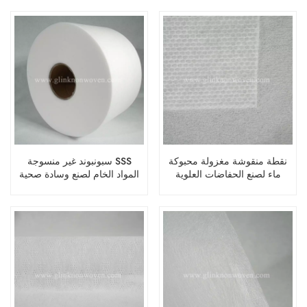
تحت الوسادات في صناعة
البنطلونات
النظافة
نقطة منقوشة مغزولة محبوكة
سبونبوند غير منسوجة SSS
ماء لصنع الحفاضات العلوية
المواد الخام لصنع وسادة صحية
التفاف غير منسوجة يمكن
التخلص منها