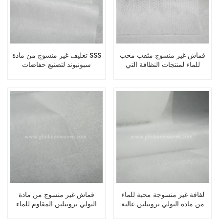
قماش غير منسوج مثقب محب
تغليف غير منسوج من مادة SSS
للماء لمنتجات النظافة التي
سبونبوند لتصنيع حفاضات
تستخدم لمرة واحدة لحفاضات
الأطفال
الأطفال
لفافة غير منسوجة محبة للماء
قماش غير منسوج من مادة
من مادة البولي بروبيلين عالية
البولي بروبيلين المقاوم للماء
الجودة باللون الأبيض للاستخدام
فائق النعومة من SS لحفاضات