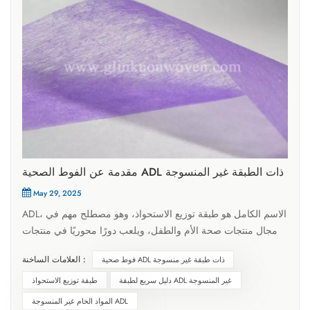
مقدمة عن الفوط الصحية ADL ذات الطبقة غير المنسوجة
May 29, 2025
ADL، الاسم الكامل هو طبقة توزيع الاستحواذ، وهو مصطلح مهم في
مجال منتجات صحة الأم والطفل، ويلعب دورًا محوريًا في منتجات
مثل الفوط الصحية والحفاضات. وظيفته الرئيسية هي التحكم في
العلامات الساخنة :
فوط صحية ADL ذات طبقة غير منسوجة
التوزيع والانتشار، بهدف تحسين أداء المنتج وراحة المستخدم.كنوع
خاص من القماش غير المنسوج، مادة خام غير منسوجة ADL يقع
دليل سريع لطبقة ADL غير المنسوجة
طبقة توزيع الاستحواذ
بين سطح المنتجات الصحية والطبقة الماصة. يُمكّن وجوده السائل
المواد الخام غير المنسوجة ADL