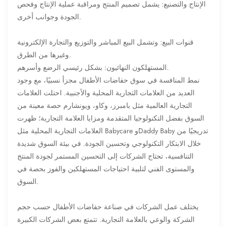
الإنتاج والتصنيع: يشمل تصميم المنتج ومراقبة عملية الإنتاج وفحص
الجودة وجوانب أخرى.
قنوات البيع: وتشمل البيع المباشر والتوزيع والتجارة الإلكترونية
وغيرها من الطرق.
المستهلكون النهائيون: بشكل رئيسي الرضع وأسرهم.
نمط المنافسة في سوق حفاضات الأطفال مجزأ نسبيًا، مع وجود
العديد من العلامات التجارية المحلية والأجنبية. احتلت العلامات
التجارية العالمية مثل بامبرز، وكاو، ويونشارم حصة معينة من
السوق بفضل التكنولوجيا المتقدمة ومزايا العلامة التجارية؛ ظهرت
العلامات التجارية المحلية مثل Babycare وDaddy Baby تدريجيًا من
خلال الابتكار التكنولوجي وتحسين الجودة. في بيئة السوق شديدة
التنافسية، تحتاج الشركات إلى التحسين المستمر لجودة المنتج
والمستوى الفني لتلبية احتياجات المستهلكين والفوز بحصة في
السوق.
يختلف عمل الشركات في صناعة حفاضات الأطفال حسب حجم
الشركة والوعي بالعلامة التجارية. تتمتع بعض الشركات الكبيرة