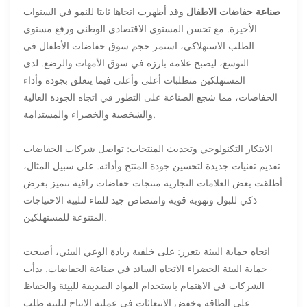
صناعة حفاضات الاطفال
وقد أظهرت اتجاها ثابتا للنمو في السنوات
الأخيرة. مع تحسن المستوى الاقتصادي الوطني ورفع مستوى
الطلب الاستهلاكي، استمر حجم سوق حفاضات الأطفال في
التوسع، ليصبح علامة بارزة في سوق الأمهات والرضع. لدى
المستهلكين متطلبات أعلى وأعلى فيما يتعلق بجودة وأداء
الحفاضات، مما شجع الصناعة على التطور في اتجاه الجودة العالية
والشخصية والخضراء والمستدامة.
الابتكار التكنولوجي وتحديث المنتجات: تواصل شركات الحفاضات
تقديم تقنيات جديدة لتحسين جودة المنتج وأدائه. على سبيل المثال،
أطلقت بعض العلامات التجارية منتجات حفاضات راقية تتميز بعرض
ذكي للبول وتهوية قوية وامتصاص جيد للماء لتلبية الاحتياجات
المتنوعة للمستهلكين.
اتجاه حماية البيئة يتعزز: على خلفية زيادة الوعي البيئي، أصبحت
حماية البيئة الخضراء الاتجاه السائد في صناعة الحفاضات. بدأت
الشركات في الاهتمام باستخدام المواد الصديقة للبيئة والحفاظ
على الطاقة وخفض الانبعاثات في عملية الإنتاج لتلبية طلب