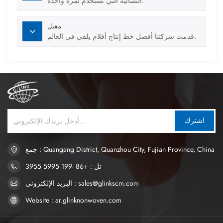
النسائية التي تستخدم لمرة واحدة.
مقبل
قدمت شركتنا أفضل خط إنتاج أفلام يلقي في العالم.
اشترك
جمع : Quangang District, Quanzhou City, Fujian Province, China
تل : +86 -199 5995 3955
البريد الإلكتروني : sales@glinkscm.com
Website : ar.glinknonwoven.com