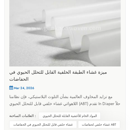
ميزة غشاء الطبقة الخلفية القابل للتحلل الحيوي في
الحفاضات
Mar 24, 2026
مع تزايد المخاوف العالمية بشأن التلوث البلاستيكي، فإن نظامنا
اللاهوائي غشاء خلفي قابل للتحلل الحيوي (ABT) تقدم In Diaper حلاً
مستداماً لصناعة النظافة. تعتمد تركيبتنا ABT على علم البوليمرات،
العلامات الساخنة :
المواد الخام للأغشية القابلة للتحلل الحيوي
وتتكامل مع علم الأحياء الدقيقة والكيمياء الحيوية والكيمياء
الكهربائية، حيث تُدمج في هياكل بلاستيكية أثناء عملية التحبيب. في
غشاء خلفي لحفاضات ABT
غشاء خلفي قابل للتحلل الحيوي في الحفاضات