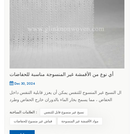
أي نوع من الأقمشة غير المنسوجة مناسبة للحفاضات
Dec 30, 2024
ال النسيج غير المنسوج للتنفس يمكن أن يعزز قابلية التنفس داخل
الحفاض ، مما يسمح بخار الماء بالدوران خارج الحفاض وطرد
الرطوبة والحرارة على الفور ، مما يقلل بشكل فعال من فرصة
العلامات الساخنة :
نسيج غير منسوج قابل للتنفس
الطفح البولي. إنه ناعم ومريح ولا يهيج الجلد. يتكون سطح المناديل
الصحية البالغة القريبة من الجلد أيضًا من نسيج غير منسوج ، ولكن
مواد الأقمشة غير المنسوجة
قماش غير منسوج للحفاضات
يجب أن يكون النسيج غير المنسوج المستخدم في الحفاضات أكثر