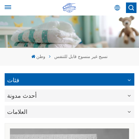
عربي
English
Español
نسيج غير منسوج قابل للتنفس
وطن
عربي
فئات
أحدث مدونة
العلامات