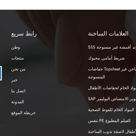
كاك ببشرة الطفل. عند لفّ اللب الماص، يمنع تسرب المواد الأساسية ويُش
ا للتسرب. إذا كنت تريد الحصول على مزيد من المعلومات حول منتجاتنا، ي
فوق linknonwoven.com
العلامات الساخنة
رابط سريع
نبوند أقمشة غير منسوجة
وطن
شريط أمامي محبوك
منتجات
حفاضات Topsheet الهواء الساخن غير
من نحن
المنسوجة
خبر
واد الخام لحفاضات الأطفال
اتصل بنا
S سوبر الامتصاص البوليمر
المدونة
المواد الخام للفوط الصحية
خريطة الموقع
تنفس PE الفيلم المطبوع
طفال لاصقة تذوب الساخنة