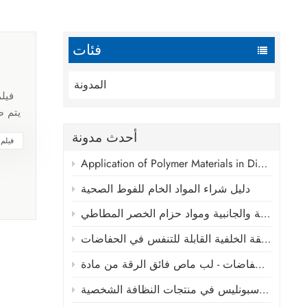
فئات
المدونة
فيلم
أحدث مدونة
فيلم 
والم
Application of Polymer Materials in Disposable Absorbent Hygiene Products
غالبً
دليل شراء المواد الخام للفوط الصحية
الح
هيكل 
التطور التكنولوجي والوضع الحالي لأشرطة الحفاضات الأمامية والجانبية ومواد حزام الخصر المطاطي
يُمنح
تحليل المؤشرات الرئيسية لأغشية الطبقة الخلفية القابلة للتنفس في الحفاضات
الد
ا
يُ
تطبيقات ومزايا الأقمشة غير المنسوجة بتقنية سبونليس في منتجات النظافة الشخصية