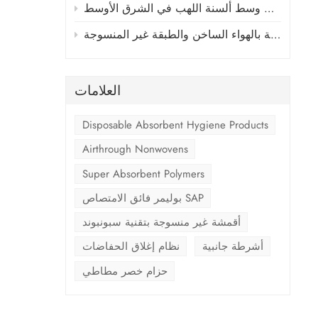
ع
صناعة الفوط الصحية والحفاضات وسط ألسنة اللهب في الشرق الأوسط
ا
الضغ
العلامات
مكونا
ال
Disposable Absorbent Hygiene Products
يُح
Airthrough Nonwovens
استخ
يضمن م
Super Absorbent Polymers
ا
بوليمر فائق الامتصاص SAP
أقمشة غير منسوجة بتقنية سبونبوند
الأ
أشرطة جانبية
نظام إغلاق الحفاضات
ال
حزام خصر مطاطي
في ا
ا