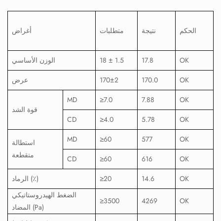
الحكم
نتيجة
متطلبات
أغراض
OK
17.8
18 ± 1.5
الوزن الأساسي
OK
170.0
170±2
عرض
MD
≥7.0
7.88
OK
قوة الشد
CD
≥4.0
5.78
OK
MD
≥60
577
OK
استطالة
متقطعة
CD
≥60
616
OK
OK
14.6
≥20
الرماد (٪)
الضغط الهيدروستاتيكي
≥3500
4269
OK
المضاد (Pa)