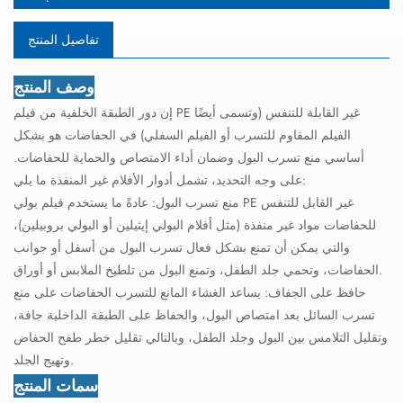
تفاصيل المنتج
وصف المنتج
إن دور الطبقة الخلفية من فيلم PE غير القابلة للتنفس (وتسمى أيضًا
الفيلم المقاوم للتسرب أو الفيلم السفلي) في الحفاضات هو بشكل
أساسي منع تسرب البول وضمان أداء الامتصاص والحماية للحفاضات.
على وجه التحديد، تشمل أدوار الأفلام غير المنفذة ما يلي:
منع تسرب البول: عادةً ما يستخدم فيلم بولي PE غير القابل للتنفس
للحفاضات مواد غير منفذة (مثل أفلام البولي إيثيلين أو البولي بروبيلين)،
والتي يمكن أن تمنع بشكل فعال تسرب البول من أسفل أو جوانب
الحفاضات، وتحمي جلد الطفل، وتمنع البول من تلطيخ الملابس أو أوراق.
حافظ على الجفاف: يساعد الغشاء المانع للتسرب الحفاضات على منع
تسرب السائل بعد امتصاص البول، والحفاظ على الطبقة الداخلية جافة،
وتقليل التلامس بين البول وجلد الطفل، وبالتالي تقليل خطر طفح الحفاض
وتهيج الجلد.
سمات المنتج