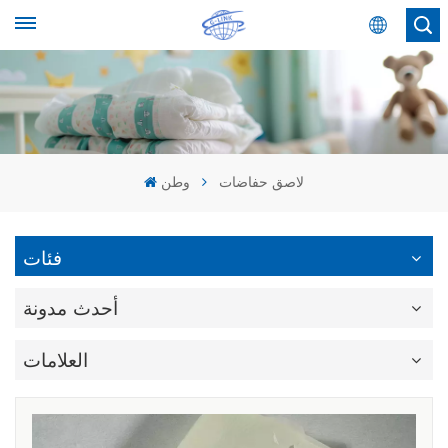
عربي
English
Español
لاصق حفاضات
وطن
عربي
فئات
أحدث مدونة
العلامات