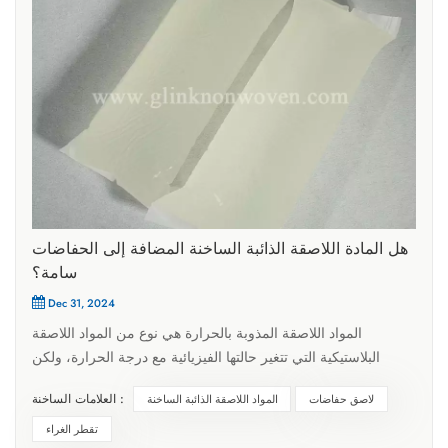
هل المادة اللاصقة الذائبة الساخنة المضافة إلى الحفاضات
سامة؟
Dec 31, 2024
المواد اللاصقة المذوبة بالحرارة هي نوع من المواد اللاصقة
البلاستيكية التي تتغير حالتها الفيزيائية مع درجة الحرارة، ولكن
خصائصها الكيميائية تظل دون تغيير. فهي غير سامة وعديمة الرائحة
العلامات الساخنة :
لاصق حفاضات
المواد اللاصقة الذائبة الساخنة
وصديقة للبيئة ولها قيمة مضافة عالية. نظرًا لأنها سهلة التعبئة
والنقل والتخزين، كما أنها خالية من التلوث، ولها قوة ربط عالية
تقطر الغراء