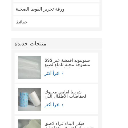
ورقة تحرير الفوط الصحية
حفائظ
منتجات جديدة
SSS سبونبوند أقمشة غير
منسوجة محبة للماء لصنع
حفاضات الأطفال
اقرأ أكثر
شريط أمامي محبوك
لحفاضات الأطفال التي
تستخدم لمرة واحدة
اقرأ أكثر
هيكل البناء غراء لاصق
تذوب الساخنة في حفاضات