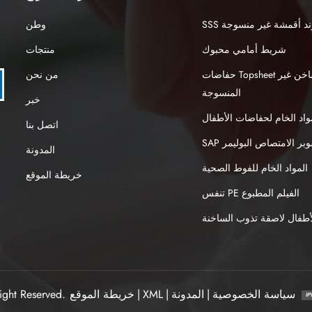
نبوند أقمشة غير منسوجة
وطن
شريط أمامي محبوك
منتجات
حفاضات Topsheet الهواء الساخن غير
من نحن
المنسوجة
خبر
واد الخام لحفاضات الأطفال
اتصل بنا
S سوبر الامتصاص البوليمر
المدونة
المواد الخام للفوط الصحية
خريطة الموقع
تنفس PE الفيلم المطبوع
طفال لاصقة تذوب الساخنة
سياسة الخصوصية
|
المدونة
|
XML
|
خريطة الموقع
ight Reserved.