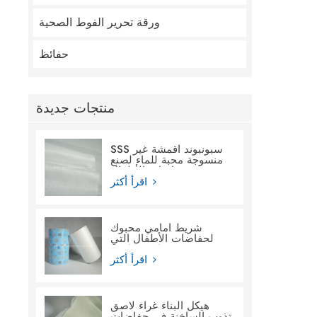
ورقة تحرير الفوط الصحية
حفائظ
منتجات جديدة
SSS سبونبوند أقمشة غير
منسوجة محبة للماء لصنع
حفاضات الأطفال
اقرأ أكثر
شريط أمامي محبوك
لحفاضات الأطفال التي
تستخدم لمرة واحدة
اقرأ أكثر
هيكل البناء غراء لاصق
تذوب الساخنة في حفاضات