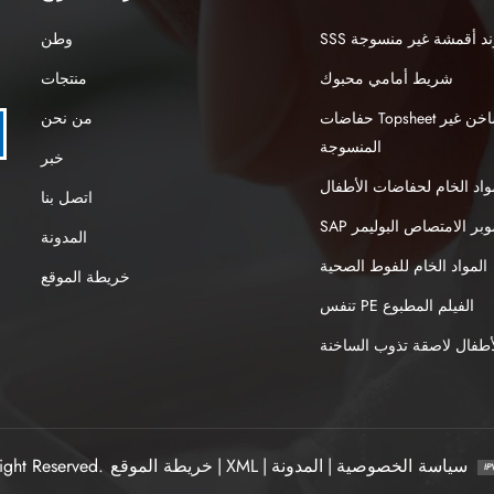
نبوند أقمشة غير منسوجة
وطن
شريط أمامي محبوك
منتجات
حفاضات Topsheet الهواء الساخن غير
من نحن
المنسوجة
خبر
واد الخام لحفاضات الأطفال
اتصل بنا
S سوبر الامتصاص البوليمر
المدونة
المواد الخام للفوط الصحية
خريطة الموقع
تنفس PE الفيلم المطبوع
طفال لاصقة تذوب الساخنة
سياسة الخصوصية
|
المدونة
|
XML
|
خريطة الموقع
ight Reserved.