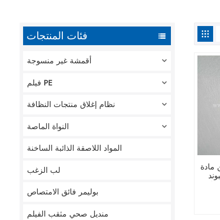
فئات المنتجات
أقمشة غير منسوجة
فيلم PE
نظام إغلاق منتجات النظافة
النواة الماصة
المواد اللاصقة الذائبة الساخنة
ة 100٪ من مادة
لب الزغب
وند
اضات
بوليمر فائق الامتصاص
سوجة
منديل صحي مثقب الفيلم