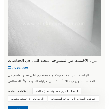
مزايا الأقمشة غير المنسوجة المحبة للماء في الحفاضات
Dec 30, 2024
الرابطة الحرارية محبوكة ماء يستخدم على نطاق واسع في
الحفاضات، ويرجع ذلك أساسًا إلى مزاياه العديدة.أولاً: الخصائص
الفيزيائية الربط الحراري للنسيج غير المنسوج تتوافق بشكل كبير مع
العلامات الساخنة :
السندات الحرارية محبوكة محبوكة للماء
احتياجات الحفاضات. القوة العالية والمتانة للنسيج غير المنسوج
الحراري يمكن أن يتحمل وزن البول والضغط الناتج عن أنشطة
حفاضات السندات الحرارية غير المنسوجة
الربط الحراري أقمشة محبوكة
الطفل. وفي الوقت نفسه، تساعد قابلية التنفس على تقليل