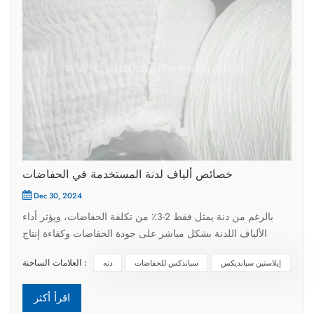
خصائص ألياف لدنة المستخدمة في الحفاضات
Dec 30, 2024
بالرغم من دنة يمثل فقط 2-3٪ من تكلفة الحفاضات، ويؤثر أداء
الألياف اللدنة بشكل مباشر على جودة الحفاضات وكفاءة إنتاج
الحفاضات. بشكل عام، يجب أن تتمتع خيوط دنة للحفاضات ذات
العلامات الساخنة :
إيلاستين سبانديكس
سباندكس للحفاضات
دنه
الأداء الممتاز بثلاث خصائص: مرونة مناسبة، وفك سلس، والتصاق
جيد.أولاً، غزل دنة للحفاضات يحتاج إلى مرونة مناسبة ومعدل
اقرأ أكثر
استرداد مرن. عندما يكون الاسترداد المرن منخفضًا جدًا، لن تكون