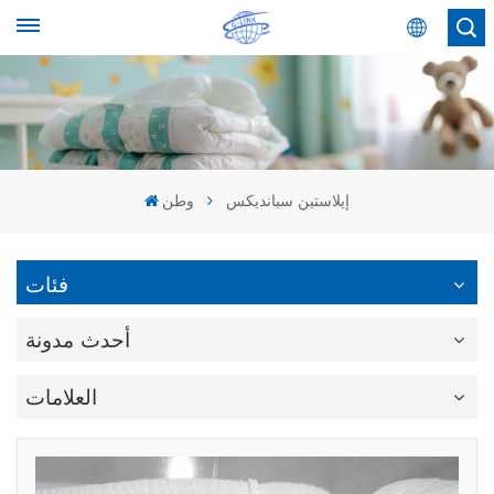
عربي
English
Español
إيلاستين سبانديكس
وطن
عربي
فئات
أحدث مدونة
العلامات