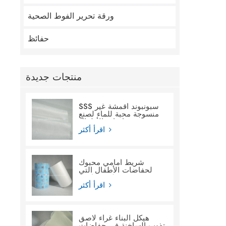
ورقة تحرير الفوط الصحية
حفائظ
منتجات جديدة
SSS سبونبوند أقمشة غير
منسوجة محبة للماء لصنع
حفاضات الأطفال
اقرأ أكثر
شريط أمامي محبوك
لحفاضات الأطفال التي
تستخدم لمرة واحدة
اقرأ أكثر
هيكل البناء غراء لاصق
تذوب الساخنة في حفاضات