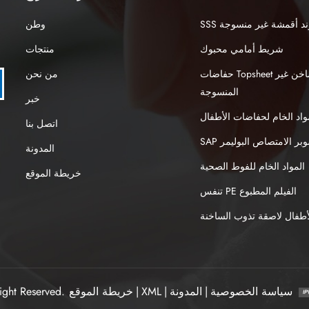
نبوند أقمشة غير منسوجة
وطن
شريط أمامي محبوك
منتجات
حفاضات Topsheet الهواء الساخن غير
من نحن
المنسوجة
خبر
واد الخام لحفاضات الأطفال
اتصل بنا
S سوبر الامتصاص البوليمر
المدونة
المواد الخام للفوط الصحية
خريطة الموقع
تنفس PE الفيلم المطبوع
طفال لاصقة تذوب الساخنة
سياسة الخصوصية
|
المدونة
|
XML
|
خريطة الموقع
ight Reserved.