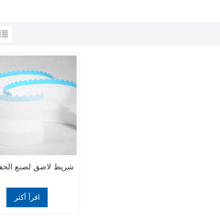
شريط لاصق لصنع الحف
اقرأ أكثر