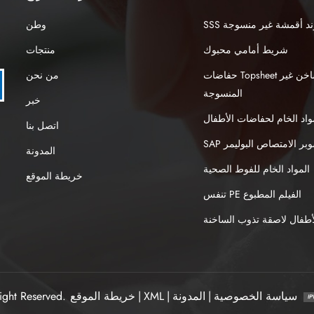
نبوند أقمشة غير منسوجة
وطن
شريط أمامي محبوك
منتجات
حفاضات Topsheet الهواء الساخن غير
من نحن
المنسوجة
خبر
واد الخام لحفاضات الأطفال
اتصل بنا
S سوبر الامتصاص البوليمر
المدونة
المواد الخام للفوط الصحية
خريطة الموقع
تنفس PE الفيلم المطبوع
طفال لاصقة تذوب الساخنة
سياسة الخصوصية
|
المدونة
|
XML
|
خريطة الموقع
ight Reserved.