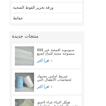
ورقة تحرير الفوط الصحية
حفائظ
منتجات جديدة
SSS سبونبوند أقمشة غير
منسوجة محبة للماء لصنع
حفاضات الأطفال
اقرأ أكثر
شريط أمامي محبوك
لحفاضات الأطفال التي
تستخدم لمرة واحدة
اقرأ أكثر
هيكل البناء غراء لاصق
تذوب الساخنة في حفاضات