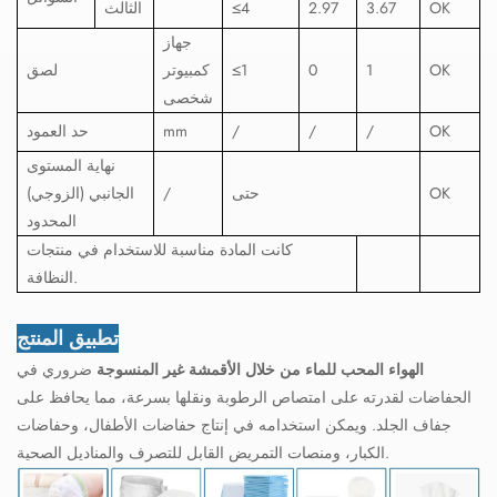
OK
3.67
2.97
4
≤
الثالث
جهاز
OK
1
0
≤1
كمبيوتر
لصق
شخصى
OK
/
/
/
mm
حد العمود
نهاية المستوى
OK
حتى
/
الجانبي (الزوجي)
المحدود
كانت المادة مناسبة للاستخدام في منتجات
النظافة.
تطبيق المنتج
الهواء المحب للماء من خلال الأقمشة غير المنسوجة
ضروري في
الحفاضات لقدرته على امتصاص الرطوبة ونقلها بسرعة، مما يحافظ على
جفاف الجلد. ويمكن استخدامه في إنتاج حفاضات الأطفال، وحفاضات
الكبار، ومنصات التمريض القابل للتصرف والمناديل الصحية.