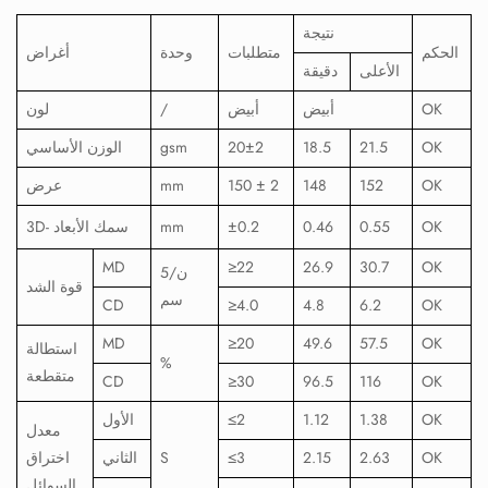
نتيجة
الحكم
متطلبات
وحدة
أغراض
الأعلى
دقيقة
OK
أبيض
أبيض
/
لون
OK
21.5
18.5
20±2
gsm
الوزن الأساسي
OK
152
148
150 ± 2
mm
عرض
OK
0.55
0.46
±0.2
mm
3D- سمك الأبعاد
MD
≥22
26.9
30.7
OK
ن/5
قوة الشد
سم
CD
≥4.0
4.8
6.2
OK
MD
≥20
49.6
57.5
OK
استطالة
%
متقطعة
CD
≥30
96.5
116
OK
OK
1.38
1.12
2
≤
الأول
معدل
OK
2.63
2.15
3
≤
S
الثاني
اختراق
السوائل