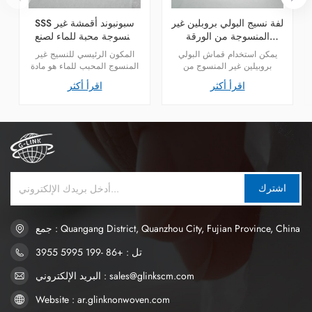
لفة نسيج البولي بروبلين غير
SSS سبونبوند أقمشة غير
المنسوجة من الورقة
منسوجة محبة للماء لصنع
العلوية الناعمة لسلس البول
حفاضات الأطفال
يمكن استخدام قماش البولي
المكون الرئيسي للنسيج غير
لحفاضات الكبار
بروبيلين غير المنسوج من
المنسوج المحبب للماء هو مادة
سبونبوند كغطاء علوي لحفاضات
البولي بروبيلين، وهي مادة خام
اقرأ أكثر
اقرأ أكثر
البالغين التي تعاني من سلس
لحفاضات الأطفال وعادةً ما
البول. المكون الرئيسي هو مادة
تستخدم في الطبقة العلوية
البولي بروبيلين.
وطبقة التغليف.
اشترك
جمع : Quangang District, Quanzhou City, Fujian Province, China
تل : +86 -199 5995 3955
البريد الإلكتروني : sales@glinkscm.com
Website : ar.glinknonwoven.com