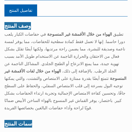
تفاصيل المنتج
وصف المنتج
تطبيق
الهواء من خلال الأقمشة غير المنسوجة
في حفاضات الكبار يلعب
دورا حاسما. إنها لا تعمل فقط كمادة سطحية للحفاضات، مما يوفر لمسة
ناعمة وصديقة للبشرة، مما يضمن راحة مرتديها، ولكنها أيضًا تقلل بشكل
فعال من الاحتقان والحرارة الناجمة عن الاستخدام طويل الأمد بسبب
تهوية جيدة، مما يمنع الانزعاج أو الطفح الجلدي. المشاكل الناجمة عن
الجلد الرطب. بالإضافة إلى ذلك،
الهواء من خلال لفات الأقمشة غير
المنسوجة
تتمتع أيضًا بقدرة ممتازة على الامتصاص والتشتت، والتي يمكنها
توجيه البول بسرعة إلى قلب الامتصاص السفلي، والحفاظ على السطح
جافًا، وتحسين كفاءة الامتصاص الإجمالية وتجربة ارتداء الحفاضات بشكل
كبير. باختصار، يوفر القماش غير المنسوج بالهواء الساخن الأبيض ضمانًا
قويًا لراحة وأداء حفاضات البالغين بخصائصها الفريدة.
سمات المنتج