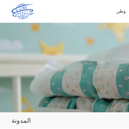
وطن
المدونة