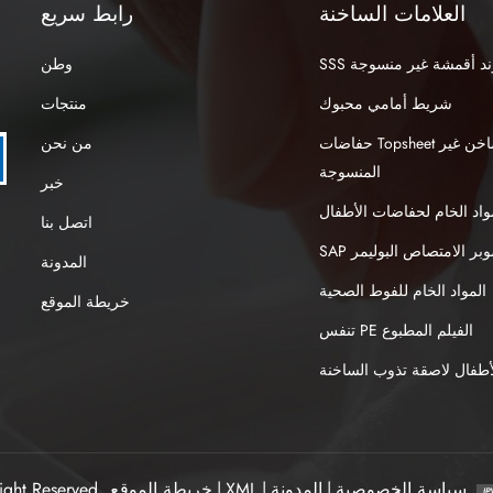
العلامات الساخنة
رابط سريع
نبوند أقمشة غير منسوجة
وطن
شريط أمامي محبوك
منتجات
حفاضات Topsheet الهواء الساخن غير
من نحن
المنسوجة
خبر
واد الخام لحفاضات الأطفال
اتصل بنا
S سوبر الامتصاص البوليمر
المدونة
المواد الخام للفوط الصحية
خريطة الموقع
تنفس PE الفيلم المطبوع
طفال لاصقة تذوب الساخنة
سياسة الخصوصية
|
المدونة
|
XML
|
خريطة الموقع
ight Reserved.