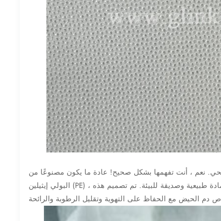
صحي. نعم ، أنت تفهمها بشكل صحيح! عادة ما يكون مصنوعًا من
البولي إيثيلين (PE) ، وهي مادة طبيعية وصديقة للبيئة. تم تصميم هذه micropores لتكون حساسة وعملية. إنها مثل "فتحات" صغيرة تسمح