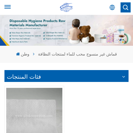
عربي
English
Español
قماش غير منسوج محب للماء لمنتجات النظافة
وطن
عربي
فئات المنتجات