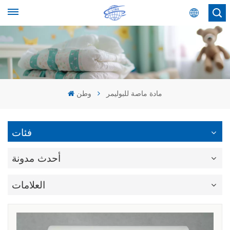
عربي
English
Español
مادة ماصة للبوليمر
وطن
عربي
فئات
أحدث مدونة
العلامات