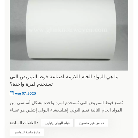
ما هي المواد الخام اللازمة لصناعة فوط التمريض التي
تستخدم لمرة واحدة؟
Aug 07, 2025
تُصنع فوط التمريض التي تُستخدم لمرة واحدة بشكل أساسي من
المواد الخام التالية:فيلم البولي إيثيلينغشاء البولي إيثيلين هو غشاء
بولي إيثيلين يتميز بخصائص مقاومة للماء جيدة ويمنع تسرب
العلامات الساخنة :
قماش غير منسوج
فيلم البولي إيثيلين
السوائل بفعالية. وهو مادة شائعة الاستخدام في الطبقة السفلية من
وسادات الرضاعة.قماش غير منسوجالقماش غير المنسوج مادة تُصنع
مادة ماصة للبوليمر