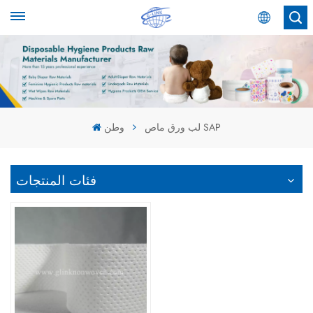
عربي
English
Español
لب ورق ماص SAP
وطن
عربي
فئات المنتجات