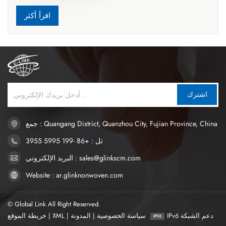
(SAP، بوليمر فائق الامتصاص) ولب الخشب. يمكن لـ SAP أن يمتص
السائل ويحبسه بسرعة، ويحافظ على جفاف الجلد، ويقلل من
اقرأ أكثر
التناضح العكسي للبول.معدل الامتصاص: عند الاختيار يجب مراعاة
معدل امتصاصه، خاصة للبالغين الذين يعانون من أعراض سلس
البول الشديدة. يجب أن تكون الطبقة الماصة قادرة على امتصاص
البول بسرعة لتجنب التسرب أو الأكزيما.2. الراحةالنعومة: يجب أن
يكون سطح وبطانة حفاضات البالغين ناعمة ومريحة لتجنب الاحتكاك
بالجلد ومنع انزعاج الجلد أو الضرر الناجم عن التآكل طويل الأمد.
اشترك
عمومًا، سبونبوند أقمشة غير منسوجة أو يتم استخدام القماش غير
المنسوج بالهواء الساخن كطبقة سطحية.التصميم المرن: يجب أن
يكون تصميم الخصر والساق مرنًا بما يكفي ليناسب الجسم بشكل
جمع : Quangang District, Quanzhou City, Fujian Province, China
أفضل، ويوفر الراحة، ويقلل من تسرب البول الناتج عن الضيق غير
تل : +86 -199 5995 3955
المناسب.تصميم بدون درز: تصميم درز سلس أو سلس يمكن أن
البريد الإلكتروني : sales@glinkscm.com
يقلل الاحتكاك والانزعاج، ويتجنب تلف الجلد، خاصة لكبار السن أو
المستخدمين ذوي البشرة الحساسة.3. التهويةطبقة قابلة للتنفس:
Website : ar.glinknonwoven.com
تستخدم الطبقة الخارجية من الحفاضات عادةً مواد قابلة للتنفس
للمساعدة في الحفاظ على جفافها. عند الاختيار، يمكنك الانتباه إلى
© Global Link All Right Reserved.
ما إذا كانت هناك فتحات تهوية لضمان دوران الهواء وتقليل تراكم
IPv6 دعم الشبكة
سياسة الخصوصية
|
المدونة
|
XML
|
خريطة الموقع
الرطوبة وتجنب الأمراض الجلدية والروائح الكريهة.تصميم مانع