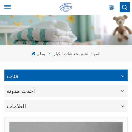
عربي
English
Español
المواد الخام لحفاضات الكبار
وطن
عربي
فئات
أحدث مدونة
العلامات