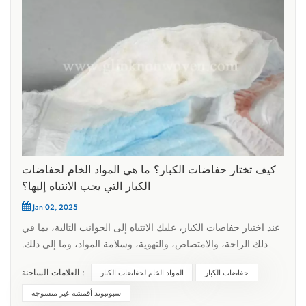
كيف تختار حفاضات الكبار؟ ما هي المواد الخام لحفاضات
الكبار التي يجب الانتباه إليها؟
Jan 02, 2025
عند اختيار حفاضات الكبار، عليك الانتباه إلى الجوانب التالية، بما في
ذلك الراحة، والامتصاص، والتهوية، وسلامة المواد، وما إلى ذلك.
فيما يلي بعض معايير الاختيار المحددة و المواد الخام من حفاضات
العلامات الساخنة :
حفاضات الكبار
المواد الخام لحفاضات الكبار
الكبار التي تحتاج إلى الاهتمام: 1. الامتصاصمادة الطبقة الماصة:
تتكون الطبقة الماصة للحفاضات عمومًا من مادة بوليمر ماصة
سبونبوند أقمشة غير منسوجة