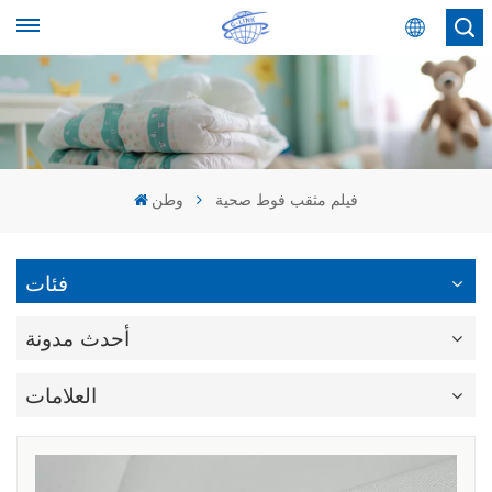
عربي
English
Español
فيلم مثقب فوط صحية
وطن
عربي
فئات
أحدث مدونة
العلامات