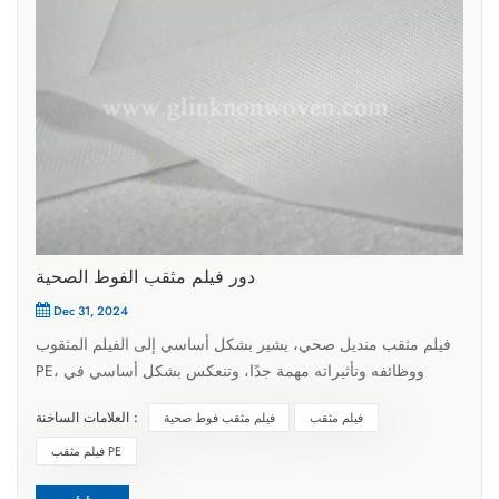
دور فيلم مثقب الفوط الصحية
Dec 31, 2024
فيلم مثقب منديل صحي، يشير بشكل أساسي إلى الفيلم المثقوب
PE، ووظائفه وتأثيراته مهمة جدًا، وتنعكس بشكل أساسي في
الجوانب التالية:أولاً، فيلم مثقب PE يمكن أن تبقى جافة بشكل
العلامات الساخنة :
فيلم مثقب
فيلم مثقب فوط صحية
فعال. إنه يتكون من طبقة PE ومسام دقيقة مصممة خصيصًا، والتي
يمكنها منع اختراق السائل مع السماح بتدوير الهواء. عندما يتدفق دم
فيلم مثقب PE
الحيض، يمكن امتصاصه بسرعة بواسطة المادة الماصة للطبقة