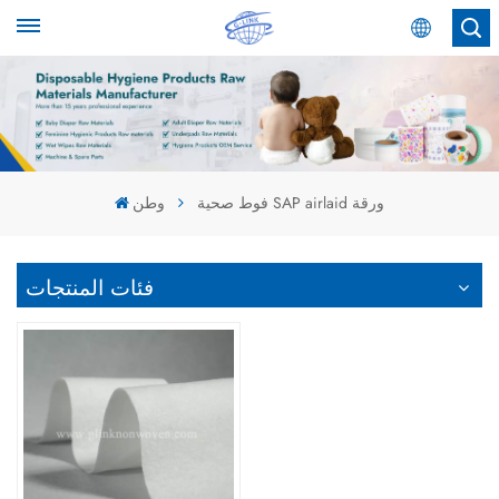
عربي
English
Español
فوط صحية SAP airlaid ورقة
وطن
عربي
فئات المنتجات