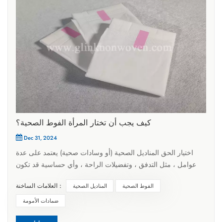
كيف يجب أن تختار المرأة الفوط الصحية؟
Dec 31, 2024
اختيار الحق المناديل الصحية (أو وسادات صحية) يعتمد على عدة
عوامل ، مثل التدفق ، وتفضيلات الراحة ، وأي حساسية قد تكون
لديك. إليك دليل خطوة بخطوة لمساعدتك في اختيار أفضل منديل
العلامات الساخنة :
الفوط الصحية
المناديل الصحية
صحي لاحتياجاتك: 1. حدد نوع التدفق الخاص بكتدفق الضوء: إذا كان
لديك فترة إضاءة ، فاختر تدفق الضوء أو بطانات اللباس الداخلي.
ضمادات الأمومة
هذه أرق وتوفر امتصاصًا أقل ولكنها مثالية لاكتشاف أو أيام