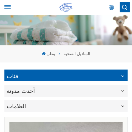
عربي
English
Español
المناديل الصحية
وطن
عربي
فئات
أحدث مدونة
العلامات