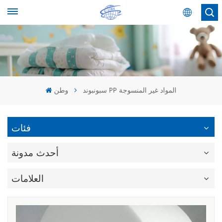
عربي
English
Español
سبونبوند PP المواد غير المنسوجة
وطن
عربي
فئات
أحدث مدونة
العلامات