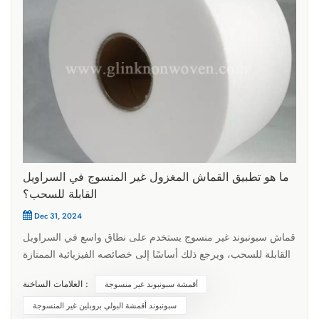
ما هو تطبيق القماش المغزول غير المنسوج في السراويل
القابلة للسحب؟
Dec 31, 2024
قماش سبونبوند غير منسوج يستخدم على نطاق واسع في السراويل
القابلة للسحب، ويرجع ذلك أساسًا إلى خصائصه الفيزيائية الممتازة
وخصائص المعالجة. السراويل القابلة للسحب هي نوع من حفاضات
العلامات الساخنة :
أقمشة سبونبوند غير منسوجة
الأطفال أو سراويل سلس البول للبالغين، وعادةً ما تشتمل على
طبقات متعددة من المواد، وينعكس دور الأقمشة غير المنسوجة فيها
سبونبوند أقمشة البولي بروبلين غير المنسوجة