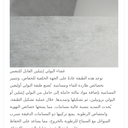
غشاء البولي إيثيلين القابل للتنفس
توجد هذه الطبقة عادةً على الجهة الخلفية للحفاض، وتتميز
بخصائص طاردة للماء ومسامية. تُصنع طبقة البولي أوليفين
المسامية بإضافة مواد مالئة خاملة إلى حامل من البولي إيثيلين أو
البولي بروبيلين، ثم تشكيلها وتمديدها. خلال عملية تشكيل الطبقة،
يُحدث التمديد بنسبة عالية مسامات، مما يمنحها خصائص التهوية
وامتصاص الرطوبة. يمنع تركيبها ذو المسامات الدقيقة تسرب
السوائل مع السماح للرطوبة بالخروج، مما يساعد على الحفاظ
على راحة البشرة وتقليل الشعور بالاختناق.