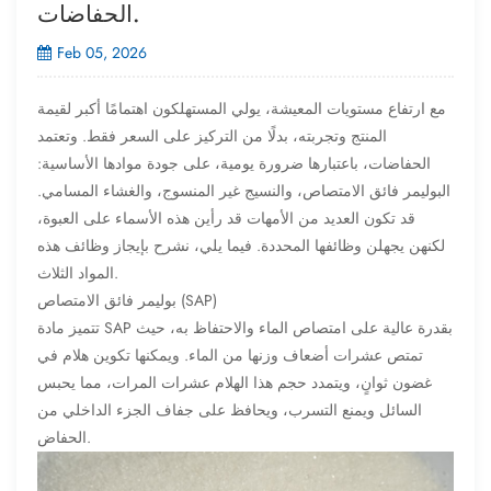
الحفاضات.
Feb 05, 2026
مع ارتفاع مستويات المعيشة، يولي المستهلكون اهتمامًا أكبر لقيمة
المنتج وتجربته، بدلًا من التركيز على السعر فقط. وتعتمد
الحفاضات، باعتبارها ضرورة يومية، على جودة موادها الأساسية:
البوليمر فائق الامتصاص، والنسيج غير المنسوج، والغشاء المسامي.
قد تكون العديد من الأمهات قد رأين هذه الأسماء على العبوة،
لكنهن يجهلن وظائفها المحددة. فيما يلي، نشرح بإيجاز وظائف هذه
المواد الثلاث.
بوليمر فائق الامتصاص (SAP)
تتميز مادة SAP بقدرة عالية على امتصاص الماء والاحتفاظ به، حيث
تمتص عشرات أضعاف وزنها من الماء. ويمكنها تكوين هلام في
غضون ثوانٍ، ويتمدد حجم هذا الهلام عشرات المرات، مما يحبس
السائل ويمنع التسرب، ويحافظ على جفاف الجزء الداخلي من
الحفاض.