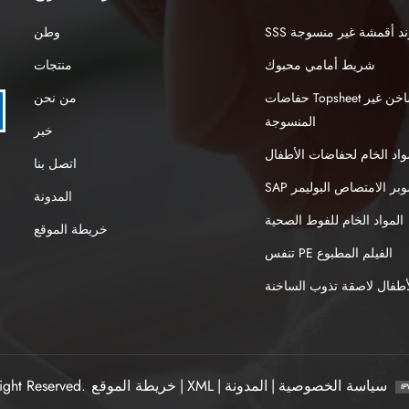
نبوند أقمشة غير منسوجة
وطن
شريط أمامي محبوك
منتجات
حفاضات Topsheet الهواء الساخن غير
من نحن
المنسوجة
خبر
واد الخام لحفاضات الأطفال
اتصل بنا
S سوبر الامتصاص البوليمر
المدونة
المواد الخام للفوط الصحية
خريطة الموقع
تنفس PE الفيلم المطبوع
طفال لاصقة تذوب الساخنة
سياسة الخصوصية
|
المدونة
|
XML
|
خريطة الموقع
ight Reserved.