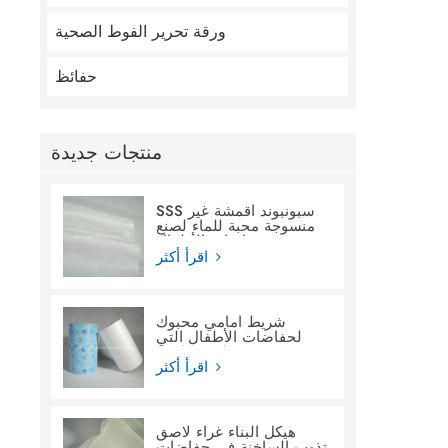
ورقة تحرير الفوط الصحية
حفائظ
منتجات جديدة
SSS سبونبوند أقمشة غير
منسوجة محبة للماء لصنع
حفاضات الأطفال
اقرأ أكثر
شريط أمامي محبوك
لحفاضات الأطفال التي
تستخدم لمرة واحدة
اقرأ أكثر
هيكل البناء غراء لاصق
تذوب الساخنة في حفاضات