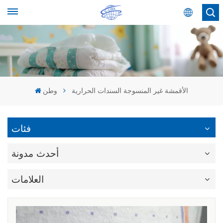
عربي
English
Español
الأقمشة غير المنسوجة السندات الحرارية
وطن
عربي
فئات
أحدث مدونة
العلامات