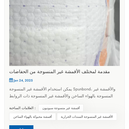
مقدمة لمختلف الأقمشة غير المنسوجة من الحفاضات
Jan 24, 2025
يمكن استخدام الأقمشة غير المنسوجة Spunbond، والأقمشة غير
المنسوجة بالهواء الساخن والأقمشة غير المنسوجة ذات الروابط
الحرارية كمواد علوية للحفاضات، ولكل منها مزايا وعيوب مختلفة.
العلامات الساخنة :
أقمشة غير منسوجة سبونبون
وفيما يلي تحليل مفصل لهذه المواد الثلاث: 1. سبونبوند أقمشة غير
منسوجةالمزايا: يتميز القماش غير المنسوج Spunbond بقوة عالية،
الأقمشة غير المنسوجة السندات الحرارية
أقمشة محبوكة بالهواء الساخن
واستطالة جيدة عند الكسر وقوة التمزق، مما يجعل الحفاضات أقل