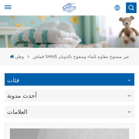
عربي
English
Español
قماش SMMS غير منسوج مقاوم للماء ومنفوخ بالذوبان
وطن
عربي
فئات
أحدث مدونة
العلامات