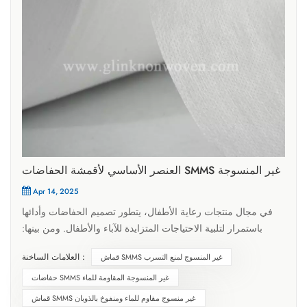
العنصر الأساسي لأقمشة الحفاضات SMMS غير المنسوجة
Apr 14, 2025
في مجال منتجات رعاية الأطفال، يتطور تصميم الحفاضات وأدائها
باستمرار لتلبية الاحتياجات المتزايدة للآباء والأطفال. ومن بينها:
قماش SMMS غير المنسوج لمنع التسرب للحفاضات، باعتبارها
العلامات الساخنة :
قماش SMMS غير المنسوج لمنع التسرب
عنصرًا أساسيًا لمنع تسرب البول، يُعد اختيار مادتها أمرًا بالغ الأهمية.
قماش SMMS غير المنسوج، بخصائصه الفريدة في الأداء، يلعب دورًا
حفاضات SMMS غير المنسوجة المقاومة للماء
لا غنى عنه ومحوريًا في تجميع الحفاضات ثلاثية الأبعاد. حفاضات
قماش SMMS غير منسوج مقاوم للماء ومنفوخ بالذوبان