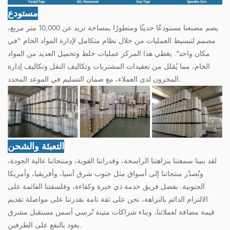
مستودع
يضم مصنعنا مستودعًا حديثًا ومتطورًا بمساحة تزيد عن 10,000 متر مربع،
مصمم لتبسيط العمليات من خلال نظام متكامل لإدارة المواد الخام "في
مكان واحد". يغطي هذا المركز عمليات خلط وتحميل العديد من المواد
الخام، مما يُقلل من تعقيدات المشتريات وتكاليف النقل وتكاليف إدارة
المخزون لدى العملاء، مع ضمان التسليم في الموعد المحدد.
التعبئة والشحن
لقد بنينا سمعتنا بنزاهتنا الراسخة، وقدراتنا القوية، ومنتجاتنا عالية الجودة،
ونُصدّر منتجاتنا إلى أسواق مثل جنوب شرق آسيا، وأفريقيا، وأمريكا
الجنوبية. بفضل فريق خدمة ذي خبرة وكفاءة، وفلسفتنا القائمة على
الالتزام الدائم بالنزاهة، نحن على ثقة تامة بقدرتنا على مواصلة تقديم
قيمة مضافة لعملائنا، وبناء شراكات متينة تُرسي أسس مستقبل مشرق
يعود بالنفع على الطرفين.