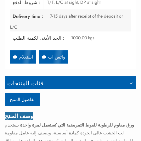
T/T, L/C at sight, DP at sight
شروط الدفع :
7-15 days after receipt of the deposit or
Delivery time :
L/C
1000.00 kgs
الحد الأدنى لكمية الطلب :
واتس اب
استعلام
فئات المنتجات
تفاصيل المنتج
وصف المنتج
ورق مقاوم للرطوبة للفوط التمريضية التي تُستعمل لمرة واحدة
يستخدم
لب الخشب عالي الجودة كمادة أساسية، ويضيف إليه عامل مقاومة
للرطوبة لتعزيز متانته في البيئات الرطبة. تُستخدم هذه المادة على نطاق