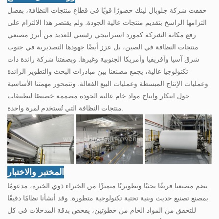
حققت شركة جلوبال لينك حضورًا قويًا في قطاع منتجات النظافة، بفضل
التزامها الراسخ بتقديم منتجات عالية الجودة. ولم يقتصر هذا الالتزام على
رفع مكانة الشركة كمورد استراتيجي رئيسي للعديد من أبرز مصنعي
منتجات النظافة في الصين، بل عزز أيضًا جهودها التصديرية في جنوب
شرق آسيا وأفريقيا وأمريكا الجنوبية وغيرها. وبصفتنا شركة رائدة ذات
تكنولوجيا عالية، يجمع مصنعنا بين مبادرات البحث والتطوير الرائدة
وعمليات الإنتاج المبسطة وعمليات البيع الفعالة. وتتمحور مهمتنا الأساسية
حول ابتكار وإنتاج مواد خام عالية الجودة مصممة خصيصًا لتطبيقات
منتجات النظافة التي تُستخدم لمرة واحدة.
المختبر والاختبار
يضم مصنعنا فريقًا بحثيًا وتطويريًا متميزًا من الخبراء ذوي الخبرة، مدعومًا
بمصنع تصنيع حديث وبنية تحتية تكنولوجية متطورة. وقد أنشأنا نظامًا دقيقًا
للتحقق من المواد الخام من خطوتين، يفحص بدقة المدخلات في كل