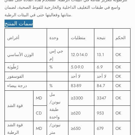
واسع في طبقات التغليف الداخلية والخارجية للفوط الصحية، لضمان
متانتها وفعاليتها حتى في البيئات الرطبة.
سمات المنتج
الحكم
نتيجة
متطلبات
وحدة
أغراض
جي إس
OK
13.1
12.0-14.0
الوزن الأساسي
إم
OK
6.9
5.0-9.0
%
رُطُوبَة
OK
لا أحد
لا أحد
الفوسفور
OK
84.7
83-89
%
درجة بيضاء
مل
MD
≥3300
3347
OK
نيوتن/
قوة الشد
طبقة
CD
≥620
953
OK
واحدة
نيوتن/
قوة الشد
MD
≥650
679
OK
متر
الرطبة