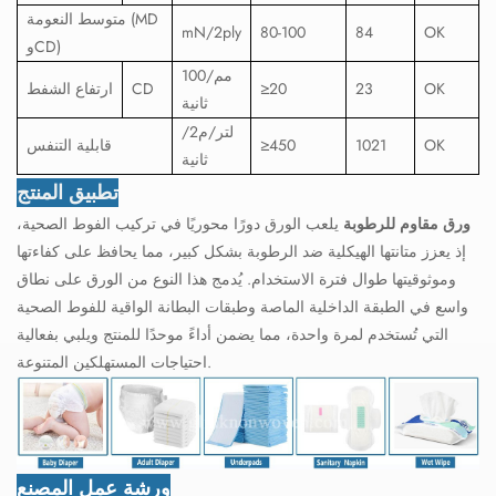
متوسط ​​النعومة (MD
mN/2ply
80-100
84
OK
وCD)
مم/100
OK
23
≥20
CD
ارتفاع الشفط
ثانية
لتر/م2/
OK
1021
≥450
قابلية التنفس
ثانية
تطبيق المنتج
ورق مقاوم للرطوبة
يلعب الورق دورًا محوريًا في تركيب الفوط الصحية،
إذ يعزز متانتها الهيكلية ضد الرطوبة بشكل كبير، مما يحافظ على كفاءتها
وموثوقيتها طوال فترة الاستخدام. يُدمج هذا النوع من الورق على نطاق
واسع في الطبقة الداخلية الماصة وطبقات البطانة الواقية للفوط الصحية
التي تُستخدم لمرة واحدة، مما يضمن أداءً موحدًا للمنتج ويلبي بفعالية
احتياجات المستهلكين المتنوعة.
ورشة عمل المصنع