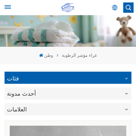
عربي
English
Español
غراء مؤشر الرطوبة
وطن
عربي
فئات
أحدث مدونة
العلامات