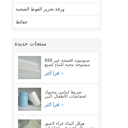
ورقة تحرير الفوط الصحية
حفائظ
منتجات جديدة
SSS سبونبوند أقمشة غير
منسوجة محبة للماء لصنع
حفاضات الأطفال
اقرأ أكثر
شريط أمامي محبوك
لحفاضات الأطفال التي
تستخدم لمرة واحدة
اقرأ أكثر
هيكل البناء غراء لاصق
تذوب الساخنة في حفاضات