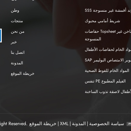
نبوند أقمشة غير منسوجة
وطن
شريط أمامي محبوك
منتجات
حفاضات Topsheet الهواء الساخن غير
من نحن
المنسوجة
خبر
واد الخام لحفاضات الأطفال
اتصل بنا
S سوبر الامتصاص البوليمر
المدونة
المواد الخام للفوط الصحية
خريطة الموقع
تنفس PE الفيلم المطبوع
طفال لاصقة تذوب الساخنة
سياسة الخصوصية
|
المدونة
|
XML
|
خريطة الموقع
ight Reserved.