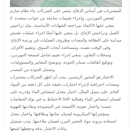
المشتريات هي أساس الدفاع. ينبغي على الشركات بناء نظام صارم
لفحص الموردين، وإجراء تقييمات شاملة من جوانب متعددة. لا
ينبغي عليها الاكتفاء بمراجعة الشهادات الأساسية، مثل تراخيص
العمل وتراخيص الإنتاج، بل ينبغي عليها أيضًا إجراء عمليات تفتيش
ميدانية على النظافة والمعدات وظروف العمليات في ورشة الإنتاج.
وفي الوقت نفسه، وبمساعدة أبحاث السوق، وتقييم الأقران،
وسجلات التعاون، ينبغي إجراء تقييم شامل لسمعة الموردين،
وتوقيع اتفاقيات ضمان الجودة، وتوضيح المعايير والمسؤوليات،
وضمان الجودة من المصدر.
الاختبار هو المحور الرئيسي. يجب أن تُجهّز الشركات بمختبرات
ومعدات احترافية لإجراء اختبارات دقيقة على كل دفعة من المواد
الخام. على سبيل المثال، اختبار معدل امتصاص الماء وقدرته على
الاحتفاظ به في نواة الحفاضات SAP لضمان امتصاص الماء وفعالية
حبسه؛ واختبار نعومة الأقمشة غير المنسوجة ونفاذيتها للتهوية
ومؤشراتها الميكروبية لضمان متانتها ونظافتها؛ واختبار معدل
استعادة مرونة مواد الخصر المرن لضمان ملاءمتها. يجب تسجيل
بيانات الاختبار بدقة وحفظها لتتبعها.