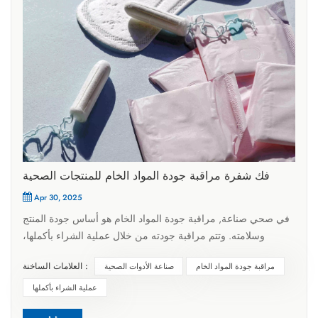
فك شفرة مراقبة جودة المواد الخام للمنتجات الصحية
Apr 30, 2025
في صحي صناعة, مراقبة جودة المواد الخام هو أساس جودة المنتج
وسلامته. وتتم مراقبة جودته من خلال عملية الشراء بأكملها،
والاختبار والتخزين والاستخدام، وهو ما يرتبط بصحة المستهلك
العلامات الساخنة :
مراقبة جودة المواد الخام
صناعة الأدوات الصحية
وسمعة العلامة التجارية.المشتريات هي أساس الدفاع. ينبغي على
الشركات بناء نظام صارم لفحص الموردين، وإجراء تقييمات شاملة
عملية الشراء بأكملها
من جوانب متعددة. لا ينبغي عليها الاكتفاء بمراجعة الشهادات