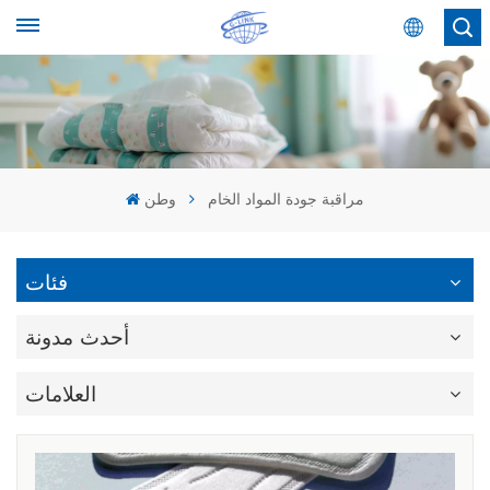
عربي
English
Español
مراقبة جودة المواد الخام
وطن
عربي
فئات
أحدث مدونة
العلامات