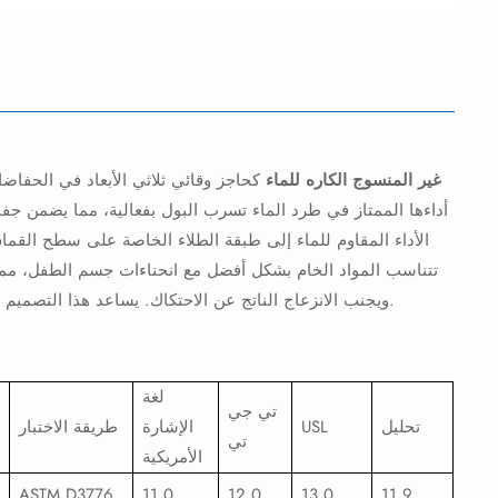
قماش SMMS غير المنسوج الكاره للماء
كحاجز وقائي ثلاثي الأبعاد في الحفاضات
أداءها الممتاز في طرد الماء تسرب البول بفعالية، مما يضمن جفا
الأداء المقاوم للماء إلى طبقة الطلاء الخاصة على سطح القماش غ
ويجنب الانزعاج الناتج عن الاحتكاك. يساعد هذا التصميم اللاصق على تقليل حركة البول داخل الحفاض، مما يُحسّن من فعالية منع التسرب.
لغة
تي جي
تحليل
USL
الإشارة
طريقة الاختبار
تي
الأمريكية
ASTM D3776
11.0
12.0
13.0
11.9