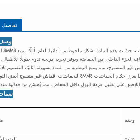
تفاصيل ا
وصف ا
، حسّنت هذه المادة بشكل ملحوظ من أدائها العام. أولًا، يمنع
ا
ف الجزء الداخلي من الحفاضة ويوفر تجربة مريحة تدوم طويلًا للأطفال. ي
ير المنسوج، مما يمنع الرطوبة من النفاذ بسهولة. ثانيًا، التصميم ثلاثي
تتناسب المواد الخام بشكل أفضل مع انحناءات جسم الطفل، مما يعزز إحكام الحفاضات
قماش غير منسوج أبيض اللون لأرجل SMMS
للحفاضات.
سمات 
وحدة
مت
㎡
g/
الوزن ال