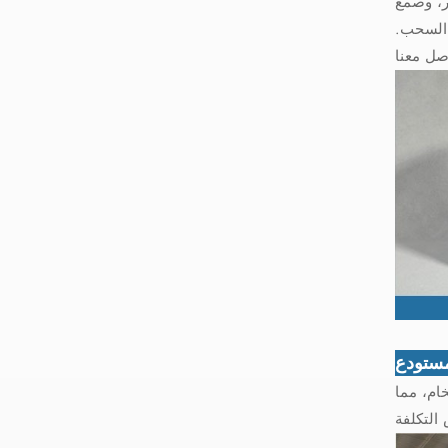
ء الساخن،
 السحب.
ستودع
 الخام، مما