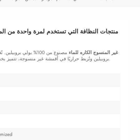
منتجات النظافة التي تستخدم لمرة واحدة من المو
قماش SMMS غير المنسوج الكاره للماء
مصنوع من 100% بولي بروبيل
بروبيلين وتُربط حراريًا في أقمشة غير منسوجة، تتميز بخفة وزنها ومتانتها العالية وخصائصها المضادة للبكتيريا.
omized