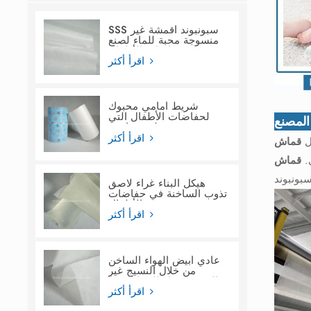
SSS سبونبوند أقمشة غير
منسوجة محبة للماء لصنع
حفاضات الأطفال
اقرأ أكثر
شريط أمامي محبوك
لحفاضات الأطفال التي
لمصنع
تستخدم لمرة واحدة
اقرأ أكثر
ل
ي.
هيكل البناء غراء لاصق
تذوب الساخنة في حفاضات
الأطفال
اقرأ أكثر
عادي أبيض الهواء الساخن
من خلال النسيج غير
المنسوج ماء للنساء فوط
صحية
اقرأ أكثر