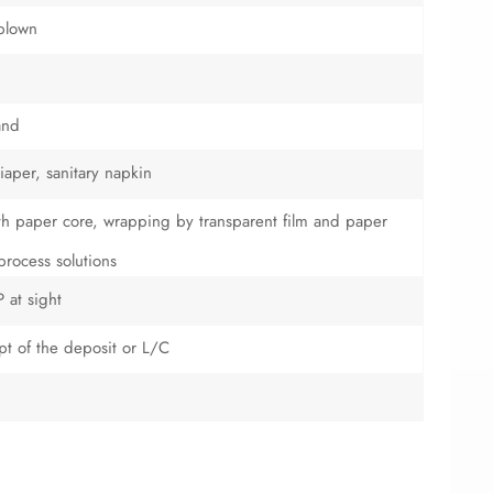
blown
and
iaper, sanitary napkin
with paper core, wrapping by transparent film and paper
process solutions
 at sight
ipt of the deposit or L/C