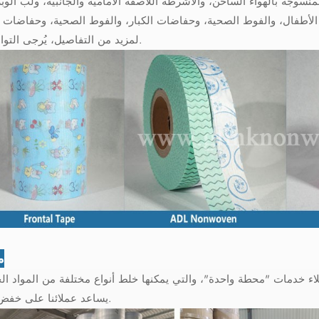
 بالهواء الساخن، والأشرطة اللاصقة الأمامية والجانبية، ولب الوبر، وصمغ SAP، والغرا
 الأطفال، والفوط الصحية، وحفاضات الكبار، والفوط الصحية، وحفاضات
لمزيد من التفاصيل، يُرجى التواصل معنا.
م
يد عن 10000 متر مربع، يوفر للعملاء خدمات "محطة واحدة"، والتي يمكنها خلط أنواع مختلفة من المواد
يساعد عملائنا على خفض التكلفة.