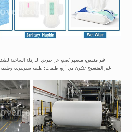
قماش SMMS غير منسوج منصهر
يُصنع عن طريق الدرفلة الساخنة لطبقات
قماش SSMMS غير المنسوج
تتكون من أربع طبقات: طبقة سبونبوند، وطبقة م