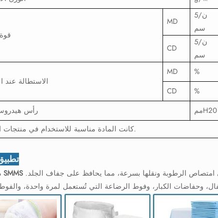
ن/5
MD
سم
قوة 
ن/5
CD
سم
MD
%
الاستطالة عند ال
CD
%
ممH20
رأس هيدروست
كانت المادة مناسبة للاستخدام في منتجات النظافة.
تطبيق 
امتصاص الرطوبة ونقلها بسرعة، مما يحافظ على جفاف الجلد.