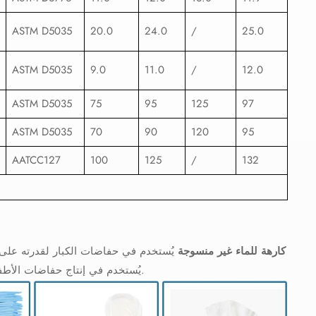
ASTM D5035
20.0
24.0
/
25.0
ASTM D5035
9.0
11.0
/
12.0
ASTM D5035
75
95
125
97
ASTM D5035
70
90
120
95
AATCC127
100
125
/
132
مواد خام SMMS كارهة للماء غير منسوجة
يُستخدم في حفاضات الكبار لقدرته على 
يُستخدم في إنتاج حفاضات الأطفال، وحفاضات الكبار، وفوط الرضاعة التي تُستعمل لمرة واحدة، والفوط الصحية.