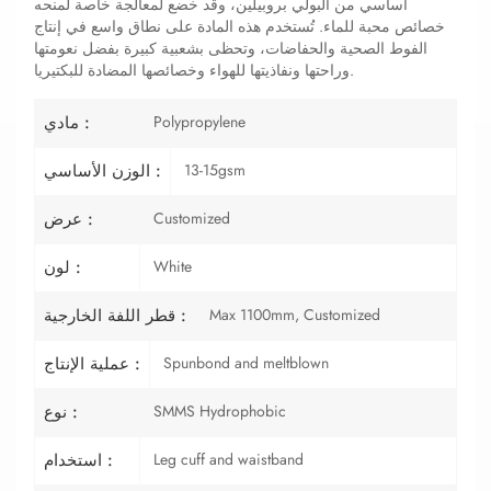
أساسي من البولي بروبيلين، وقد خضع لمعالجة خاصة لمنحه
خصائص محبة للماء. تُستخدم هذه المادة على نطاق واسع في إنتاج
الفوط الصحية والحفاضات، وتحظى بشعبية كبيرة بفضل نعومتها
وراحتها ونفاذيتها للهواء وخصائصها المضادة للبكتيريا.
Polypropylene
مادي :
13-15gsm
الوزن الأساسي :
Customized
عرض :
White
لون :
Max 1100mm, Customized
قطر اللفة الخارجية :
Spunbond and meltblown
عملية الإنتاج :
SMMS Hydrophobic
نوع :
Leg cuff and waistband
استخدام :