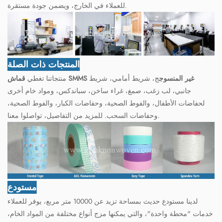
للعملاء في الخارج، ويضمن جودة مستقرة.
المنتجات ذات الصلة
قماش SMMS غير المنسوج
ج، شريط أمامي، شريط
منتجاتنا تغطي
جانبي، لب زغب، صمغ، غراء ساخن، سباندكس، ومواد خام أخرى
لحفاضات الأطفال، والفوط الصحية، وحفاضات الكبار، والفوط الصحية،
وحفاضات السحب. للمزيد من التفاصيل، تواصلوا معنا.
مستودع
لدينا مستودع حديث بمساحة تزيد عن 10000 متر مربع، يوفر للعملاء
خدمات "محطة واحدة"، والتي يمكنها مزج أنواع مختلفة من المواد الخام،