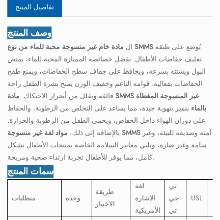
تفاصيل المنتج
وصف المنتج
يُوضع على طبقة
مادة خام غير منسوجة محبة للماء من نوع SMMS
ال
تغليف حفاضات الأطفال. بفضل خصائصه الممتازة المحبة للماء، يمتص
البول ويشتته بسرعة، ويحافظ على جفاف سطح الحفاضات، ويمنع طفح
الحفاضات بفعالية. قوامه الناعم وخفيف الوزن يمنح بشرة الطفل راحة
فائقة ويقلل من أضرار الاحتكاك.
مادة SMMS غير المنسوجة المغطاة
بالماء
يتميز بتهوية جيدة، مما يساعد على التخلص من الرطوبة، والحفاظ
على دوران الهواء داخل الحفاض، ويحمي الطفل من الرطوبة والحرارة.
آمنة وصديقة للبيئة، وغير
مواد لفة غير منسوجة SMMS
بالإضافة إلى ذلك،
سامة وغير ضارة، وتلبي معايير السلامة الخاصة بمنتجات الأطفال بشكل
كامل، مما يوفر للأطفال تجربة ارتداء صحية ومريحة.
سمات المنتج
تي
لغة
طريقة
يل
USL
جي
الإشارة
وحدة
متطلبات
الاختبار
تي
الأمريكية