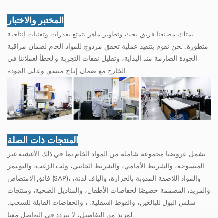
المختبر والاختبار
يمتلك مصنعنا فريق بحث وتطوير ماهر يتمتع بقدرات وتقنيات إنتاجية
متطورة. نحن نقوم بتنفيذ عملية تحقق مزدوج للمواد الخام لضمان مراقبة
الجودة الصارمة منذ البداية، وتقليل نفقات التجربة والخطأ لعملائنا في
الخارج مع ضمان إنتاج متسق وعالي الجودة.
المنتجات ذات الصلة
تشمل عروضنا مجموعة شاملة من المواد الخام بما في ذلك الأغشية غير
المنسوجة، والشريط الأمامي، والشريط الجانبي، ولب الزغب، والبوليمر
فائق الامتصاص (SAP)، والمواد اللاصقة المذوبة بالحرارة، والياف لدنة،
والمزيد، المصممة خصيصًا لحفاضات الأطفال، والمناديل الصحية، ومنتجات
سلس البول للبالغين، والفوط السفلية. ، والحفاضات القابلة للسحب.
لمزيد من التفاصيل، لا تتردد في التواصل معنا.