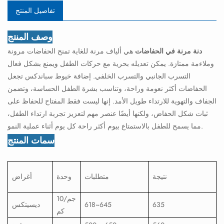
تفاصيل المنتج
وصف المنتج
دنة مرنة في الحفاضات
هي ألياف مرنة للغاية تمنح الحفاضات مرونة
وملاءمة ممتازة. يمكن تعديله بحرية مع حركات الطفل ويمنع بشكل فعال
التسرب الجانبي والتسرب الخلفي. إضافة خيوط سباندكس تجعل
الحفاضات أكثر نعومة وراحة، وتناسب بشرة الطفل الحساسة، وتضمن
الجفاف والتهوية للارتداء طويل الأمد. إنها ليست فقط المفتاح للحفاظ على
ثبات شكل الحفاض، ولكنها أيضًا عنصر مهم لتعزيز تجربة ارتداء الطفل،
مما يسمح للطفل بالاستمتاع بيوم أكثر راحة كل يوم أثناء عملية النمو.
سمات المنتج
نتيجة
متطلبات
وحدة
أغراض
جم/10
635
618~645
ديسيتكس
كم