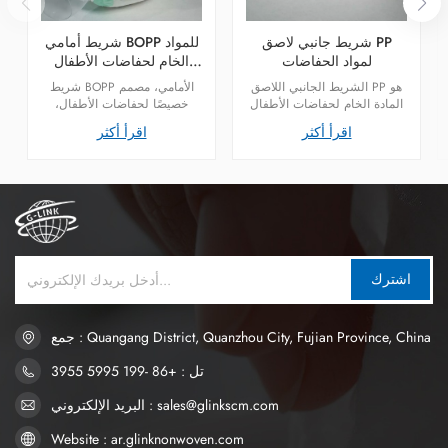
شريط جانبي لاصق PP
شريط أمامي BOPP للمواد
لمواد الحفاضات
الخام لحفاضات الأطفال
التي يمكن التخلص منها
الشريط الجانبي اللاصق PP هو
شريط BOPP الأمامي، مصمم
المادة الخام لحفاضات الأطفال
خصيصًا لحفاضات الأطفال،
وحفاضات البالغين. يتم
سهل التركيب، شريط تثبيت
اقرأ أكثر
اقرأ أكثر
استخدامه في نظام الإغلاق
أمامي مريح وآمن.
ويستخدم مع الشريط الأمامي
PP.
اشترك
جمع : Quangang District, Quanzhou City, Fujian Province, China
تل : +86 -199 5995 3955
البريد الإلكتروني : sales@glinkscm.com
Website : ar.glinknonwoven.com