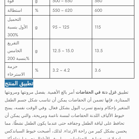
560
500 ~ 650
g
قوة
600
550 ~ 620
%
استطالة
التحميل
115
95 ~ 125
g
الأول بنسبة
300%
التفريغ
13.5
12.5 ~ 15.0
g
الخامس
بنسبة 200%
حزمة
%
3.2 ~ 4.2
3.6
الاسترخاء
تطبيق المنتج
تطبيق
غزل دنة في الحفاضات
أمر بالغ الأهمية. بفضل مرونتها ومرونتها
الممتازة، فإنها تضمن أن الحفاضات يمكن أن تناسب شكل جسم الطفل
المتغير بإحكام وتمنع تسرب البول بشكل فعال. وفي الوقت نفسه، يمنح
خيوط الألياف اللدنة الحفاضات لمسة ناعمة ومريحة، والتي يمكن أن
تحافظ على لياقة الطفل وجفافه حتى عندما يكون الطفل نشطًا، مما
يحسن بشكل كبير من راحة الارتداء. لذلك، أصبحت خيوط السباندكس
مادة لا غنى عنها في الحفاضات، مما يوفر للأطفال تجربة ارتداء أكثر