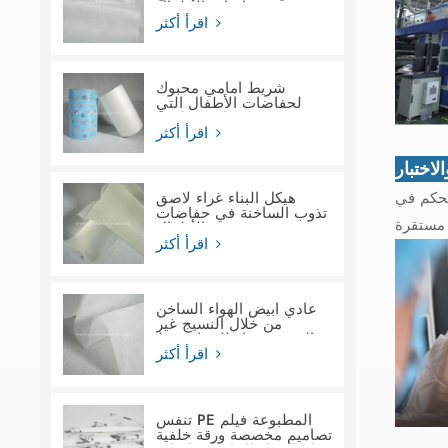
حفاضات الأطفال
اقرأ أكثر
شريط أمامي محبوك
لحفاضات الأطفال التي
تستخدم لمرة واحدة
اقرأ أكثر
لاختبار
هيكل البناء غراء لاصق
لتحكم في
تذوب الساخنة في حفاضات
الأطفال
اقرأ أكثر
عادي أبيض الهواء الساخن
من خلال النسيج غير
المنسوج ماء للنساء فوط
صحية
اقرأ أكثر
تنفس PE المطبوعة فيلم
تصاميم مخصصة ورقة خلفية