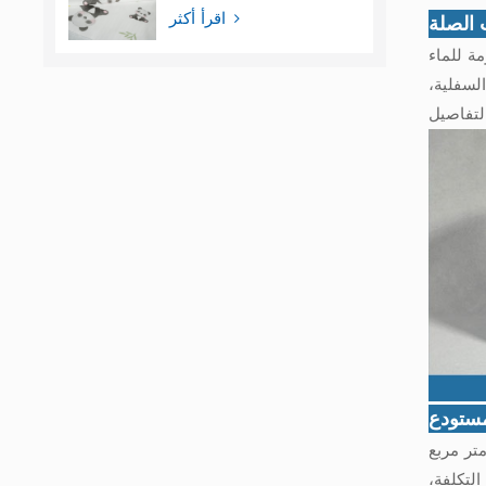
فيلم المواد الخام لحفاضات
الأطفال
اقرأ أكثر
 الصلة
الزغب، والنسغ،
لسفلية،
ستودع
لتكلفة،