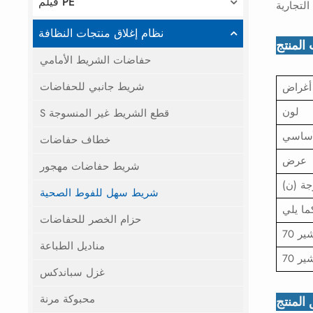
فيلم PE
نظام إغلاق منتجات النظافة
المنتج
حفاضات الشريط الأمامي
شريط جانبي للحفاضات
أغراض
لون
S قطع الشريط غير المنسوجة
أساسي
خطاف حفاضات
عرض
شريط حفاضات مهجور
شريط سهل للفوط الصحية
حزام الخصر للحفاضات
مناديل الطباعة
غزل سباندكس
محبوكة مرنة
المنتج