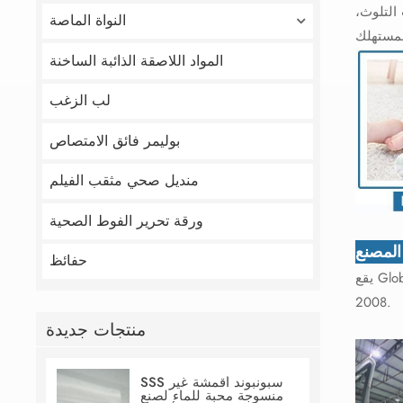
التلوث،
النواة الماصة
المواد اللاصقة الذائبة الساخنة
لب الزغب
بوليمر فائق الامتصاص
منديل صحي مثقب الفيلم
ورقة تحرير الفوط الصحية
لمصنع
حفائظ
يقع Global Link في مدينة Quanzhou، ويركز على تصنيع المواد الخام لمنتجات النظافة في صناعة النظافة التي تستخدم لمرة واحدة منذ عام
2008.
منتجات جديدة
SSS سبونبوند أقمشة غير
منسوجة محبة للماء لصنع