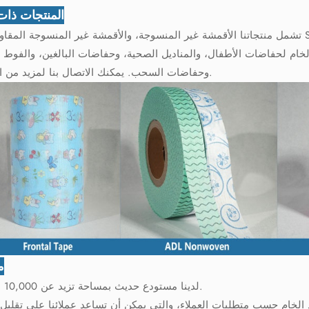
المنتجات ذات
تشمل منتجاتنا الأقمشة غير المنسوجة، والأقمشة غير المنسوجة المقاومة للماء SMMS، والشريط الأمامي، والشريط الجانبي، ولب 
الخام لحفاضات الأطفال، والمناديل الصحية، وحفاضات البالغين، والفوط ا
وحفاضات السحب. يمكنك الاتصال بنا لمزيد من التفاصيل.
م
لدينا مستودع حديث بمساحة تزيد عن 10,000 متر مربع.
الخام حسب متطلبات العملاء، والتي يمكن أن تساعد عملائنا على تقليل ا