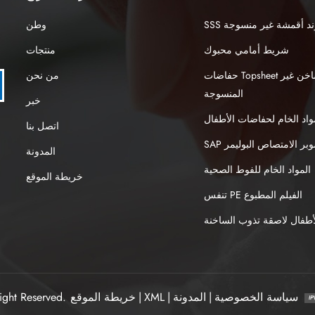
نبوند أقمشة غير منسوجة
وطن
شريط أمامي محبوك
منتجات
حفاضات Topsheet الهواء الساخن غير
من نحن
المنسوجة
خبر
واد الخام لحفاضات الأطفال
اتصل بنا
S سوبر الامتصاص البوليمر
المدونة
المواد الخام للفوط الصحية
خريطة الموقع
تنفس PE الفيلم المطبوع
طفال لاصقة تذوب الساخنة
سياسة الخصوصية
|
المدونة
|
XML
|
خريطة الموقع
ight Reserved.