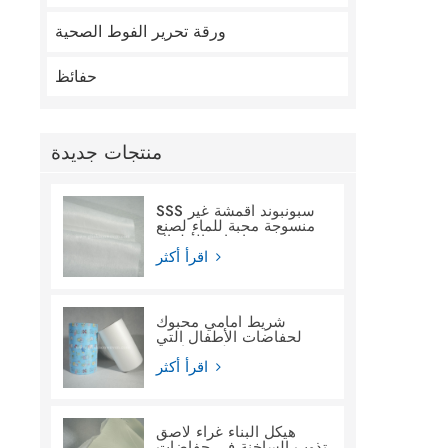
ورقة تحرير الفوط الصحية
حفائظ
منتجات جديدة
SSS سبونبوند أقمشة غير
منسوجة محبة للماء لصنع
حفاضات الأطفال
اقرأ أكثر
شريط أمامي محبوك
لحفاضات الأطفال التي
تستخدم لمرة واحدة
اقرأ أكثر
هيكل البناء غراء لاصق
تذوب الساخنة في حفاضات