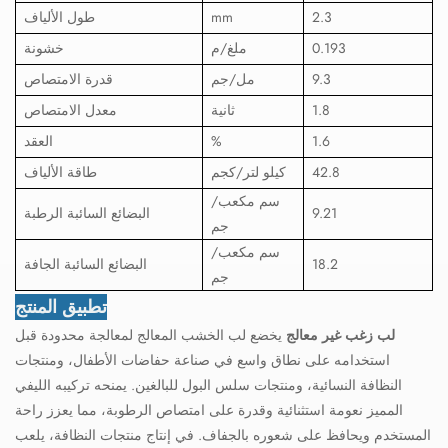
2.3
mm
طول الألياف
0.193
ملغ/م
خشونة
9.3
مل/جم
قدرة الامتصاص
1.8
ثانية
معدل الامتصاص
1.6
%
العقد
42.8
كيلو لتر/كجم
طاقة الألياف
سم مكعب/
9.21
البضائع السائبة الرطبة
جم
سم مكعب/
18.2
البضائع السائبة الجافة
جم
تطبيق المنتج
لب زغب غير معالج
يخضع لب الخشب المعالج لمعالجة محدودة قبل
استخدامه على نطاق واسع في صناعة حفاضات الأطفال، ومنتجات
النظافة النسائية، ومنتجات سلس البول للبالغين. يمنحه تركيبه الليفي
المميز نعومة استثنائية وقدرة على امتصاص الرطوبة، مما يعزز راحة
المستخدم ويحافظ على شعوره بالجفاف. في إنتاج منتجات النظافة، يلعب