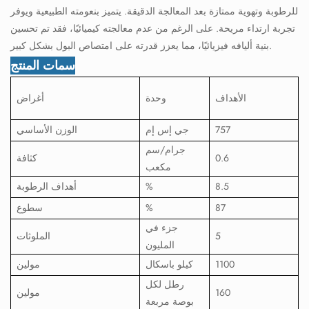
للرطوبة وتهوية ممتازة بعد المعالجة الدقيقة. يتميز بنعومته الطبيعية ويوفر
تجربة ارتداء مريحة. على الرغم من عدم معالجته كيميائيًا، فقد تم تحسين
بنية أليافه فيزيائيًا، مما يعزز قدرته على امتصاص البول بشكل كبير.
سمات المنتج
الأهداف
وحدة
أغراض
757
جي إس إم
الوزن الأساسي
جرام/سم
0.6
كثافة
مكعب
8.5
%
أهداف الرطوبة
87
%
سطوع
جزء في
5
الملوثات
المليون
1100
كيلو باسكال
مولين
رطل لكل
160
مولين
بوصة مربعة