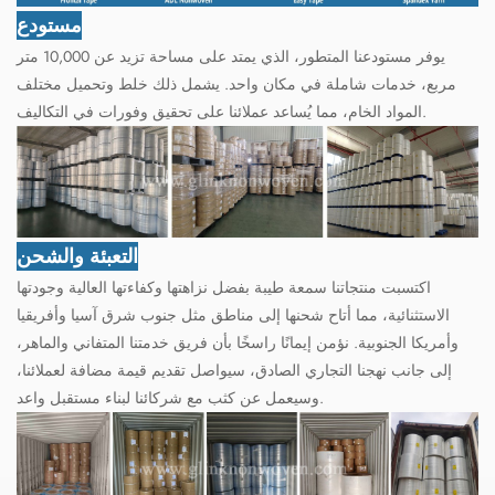
مستودع
يوفر مستودعنا المتطور، الذي يمتد على مساحة تزيد عن 10,000 متر
مربع، خدمات شاملة في مكان واحد. يشمل ذلك خلط وتحميل مختلف
المواد الخام، مما يُساعد عملائنا على تحقيق وفورات في التكاليف.
التعبئة والشحن
اكتسبت منتجاتنا سمعة طيبة بفضل نزاهتها وكفاءتها العالية وجودتها
الاستثنائية، مما أتاح شحنها إلى مناطق مثل جنوب شرق آسيا وأفريقيا
وأمريكا الجنوبية. نؤمن إيمانًا راسخًا بأن فريق خدمتنا المتفاني والماهر،
إلى جانب نهجنا التجاري الصادق، سيواصل تقديم قيمة مضافة لعملائنا،
وسيعمل عن كثب مع شركائنا لبناء مستقبل واعد.