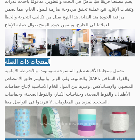
يضم مصنعنا فريقًا فنيًا ماهرًا في البحث والتطوير، مدعومًا بأحدث قدرات
وتقنيات الإنتاج. نتبع عملية تحقق مزدوجة صارمة للمواد الخام، مما يضمن
مراقبة الجودة منذ البداية. هذا النهج يقلل من تكاليف التجربة والخطأ
لعملائنا في الخارج، ويضمن جودة المنتج طوال عملية الإنتاج.
المنتجات ذات الصلة
تشمل منتجاتنا الأقمشة غير المنسوجة سبونبوند، والأشرطة الأمامية
والجانبية، ولب الوبر، والبوليمر فائق الامتصاص (SAP)، والغراء الساخن
المنصهر، والإسباندكس، وغيرها من المواد الخام الأساسية لإنتاج حفاضات
الأطفال، والفوط الصحية، وحفاضات الكبار، والفوط الصحية، وحفاضات
السحب. لمزيد من المعلومات، لا تترددوا في التواصل معنا.