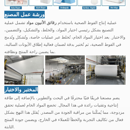
ورشة عمل المصنع
عملية إنتاج الفوط الصحية باستخدام
رقائق الأنيون
مواد
تشمل عملية
التصنيع بشكل رئيسي اختيار المواد، والخلط، والتشكيل، والتضمين،
والاختبار. بعد اختيار المواد الخام، تُخلط عبر عمليات خاصة، وتُشكل وتُدمج
في الفوط الصحية، ثم تُختبر بدقة لضمان فعالية إطلاق الأيونات السالبة،
بما يضمن راحة المنتج ونظافته.
المختبر والاختبار
يضم مصنعنا فريقًا فنيًا محترفًا في البحث والتطوير، بالإضافة إلى طاقة
إنتاجية وتقنيات رائدة في هذا المجال. تخضع المواد الخام لعملية تحقق
مزدوجة، مما يُمكّننا من مراقبة الجودة من المصدر. يُقلل هذا النهج بشكل
فعال من تكاليف التجربة والخطأ للعملاء في الخارج، ويضمن جودة المنتج
الثابتة.