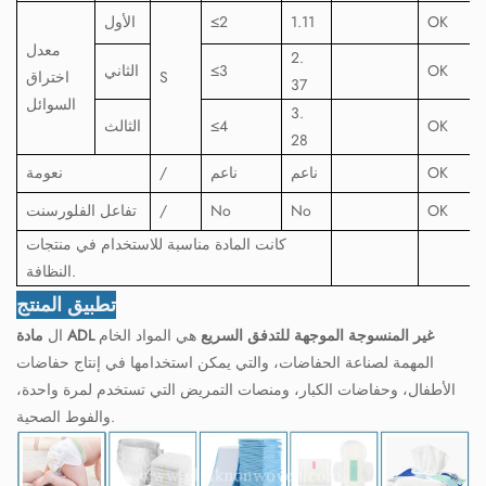
OK
1.11
2
≤
الأول
معدل
2.
OK
3
≤
الثاني
S
اختراق
37
السوائل
3.
OK
4
≤
الثالث
28
OK
ناعم
ناعم
/
نعومة
OK
No
No
/
تفاعل الفلورسنت
كانت المادة مناسبة للاستخدام في منتجات
النظافة.
تطبيق المنتج
مادة ADL غير المنسوجة الموجهة للتدفق السريع
هي المواد الخام
ال
المهمة لصناعة الحفاضات، والتي يمكن استخدامها في إنتاج حفاضات
الأطفال، وحفاضات الكبار، ومنصات التمريض التي تستخدم لمرة واحدة،
والفوط الصحية.