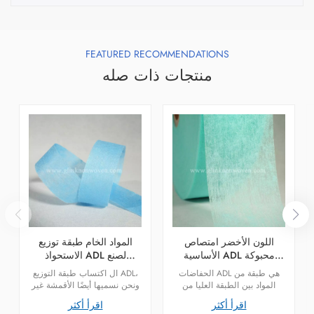
FEATURED RECOMMENDATIONS
منتجات ذات صله
اللون الأخضر امتصاص
المواد الخام طبقة توزيع
الأساسية ADL محبوكة
الاستحواذ ADL لصنع
لحفاضات الأطفال لحفاضات
حفاضات الأطفال
الحفاضات ADL هي طبقة من
ال اكتساب طبقة التوزيع ADL،
الكبار
المواد بين الطبقة العليا من
ونحن نسميها أيضًا الأقمشة غير
الحفاضة وقلب الحفاضة، مما
المنسوجة ADL. حفاضات ADL
اقرأ أكثر
اقرأ أكثر
يجعل الحفاضة سميكة بالتساوي
عبارة عن طبقة من المواد بين