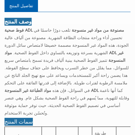
تفاصيل المنتج
وصف المنتج
فوط صحية ADL مصنوعة من مواد غير منسوجة
تلعب دورًا حاسمًا في
تحسين أداء وراحة منتجات النظافة الشهرية. مصنوعة من ألياف عالية
الجودة، هذه المواد غير المنسوجة مصممة خصيصًا لامتصاص سائل الدورة
الشهرية بسرعة وتوزيعه بالتساوي داخل الفوط الصحية.
مواد ADL غير
المنسوجة
تتميز الفوط الصحية ببنية ألياف فريدة تسمح بامتصاص سريع
للسوائل، مما يقلل من خطر التسرب ويحافظ على جفاف سطح الفوطة.
هذا يضمن راحة أكبر للمستخدمات ويساعد على منع تهيج الجلد الناتج عن
ملامسة الرطوبة لفترات طويلة. بالإضافة إلى قدرتها الفائقة على التحكم
كما أنها ناعمة
مواد الطباعة غير المنسوجة ADL
في السوائل، فإن هذه
وقابلة للتهوية، مما يُسهم في راحة الفوط الصحية بشكل عام. وهي عنصر
أساسي في تصميم الفوط الصحية الحديثة، حيث توفر حماية موثوقة
وتُحسّن تجربة الاستخدام.
سمات المنتج
طريقة