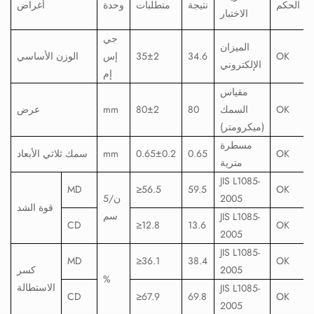
الحكم
نتيجة
متطلبات
وحدة
أغراض
الاختبار
جي
الميزان
OK
34.6
35±2
إس
الوزن الأساسي
الإلكتروني
إم
مقياس
OK
السمك
80
80±2
mm
عرض
(ميكرومتر)
مسطرة
OK
0.65
0.65±0.2
mm
سمك ثلاثي الأبعاد
مترية
JIS L1085-
MD
≥56.5
59.5
OK
2005
ن/5
قوة الشد
سم
JIS L1085-
CD
≥12.8
13.6
OK
2005
JIS L1085-
MD
≥36.1
38.4
OK
2005
كسر
%
الاستطالة
JIS L1085-
CD
≥67.9
69.8
OK
2005