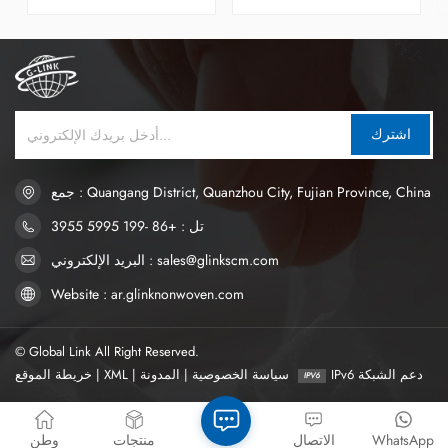
بعد امتصاص الماء وتوجه السائل
الطبقة العليا من الحفاضة
إلى قلب الحفاضة، مما يقلل من
وجوهر الحفاضة، ولكن الطبقة
وقت التلامس والمنطقة بين
العلوية من الحفاضة رقيقة،
أرداف الطفل و البول، مما
وطبقة توزيع الاستحواذ ADL
يحافظ على جفاف الجلد.
لديها تصميم نمط تحويل خاص،
والذي يسهل ملاحظته على
سطح الحفاضة.
اشترك
جمع : Quangang District, Quanzhou City, Fujian Province, China
تل : +86 -199 5995 3955
البريد الإلكتروني : sales@glinkscm.com
Website : ar.glinknonwoven.com
© Global Link All Right Reserved.
IPv6 دعم الشبكة
سياسة الخصوصية
|
المدونة
|
XML
|
خريطة الموقع
WhatsApp
الاتصال
منتجات
وطن