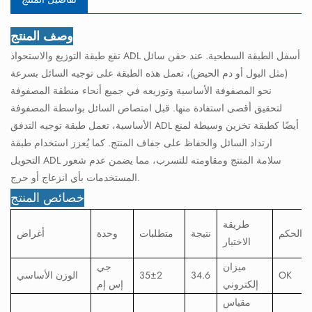
وصف المنتج
تقع طبقة التوزيع والاستحواذ ADL أسفل الطبقة السطحية. عند حقن سائل
(مثل البول أو دم الحيض)، تعمل هذه الطبقة على توجيه السائل بسرعة
نحو المصفوفة الأساسية وتوزيعه في جميع أنحاء منطقة المصفوفة
لتحقيق أقصى استفادة منها. قبل امتصاص السائل بواسطة المصفوفة
الأساسية، تعمل طبقة توجيه التدفق ADL أيضًا كطبقة تخزين وسيطة لمنع
ارتداد السائل والحفاظ على جفاف المنتج. كما يُعزز استخدام طبقة
التحويل ADL سلامة المنتج ومقاومته للتسرب، مما يضمن عدم شعور
المستخدمات بأي انزعاج أو حرج.
خصائص المنتج
طريقة
الحكم
نتيجة
متطلبات
وحدة
أغراض
الاختبار
ميزان
جي
OK
34.6
35±2
الوزن الأساسي
إلكتروني
إس إم
مقياس