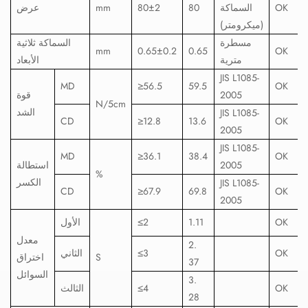
OK
السماكة
80
80±2
mm
عرض
(ميكرومتر)
مسطرة
السماكة ثلاثية
mm
0.65±0.2
0.65
OK
مترية
الأبعاد
JIS L1085-
MD
≥56.5
59.5
OK
2005
قوة
N/5cm
الشد
JIS L1085-
CD
≥12.8
13.6
OK
2005
JIS L1085-
MD
≥36.1
38.4
OK
2005
استطالة
%
الكسر
JIS L1085-
CD
≥67.9
69.8
OK
2005
OK
1.11
2
≤
الأول
معدل
2.
OK
3
≤
الثاني
S
اختراق
37
السوائل
3.
OK
4
≤
الثالث
28