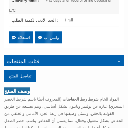
7-15 days after receipt of the deposit or
Delivery time :
L/C
1 roll
الحد الأدنى لكمية الطلب :
واتس اب
استعلام
فئات المنتجات
تفاصيل المنتج
وصف المنتج
المواد الخام
شريط ربط الحفاضات
(المعروف أيضًا باسم شريط الخصر
السحري) عبارة عن بوليمر ونايلون بشكل أساسي، ويتم تصنيعه عن طريق
القولبة بالحقن. وتتمثل وظيفتها في ربط الجزء الأمامي والخلفي من
الحفاض بشكل معقول وفعال، مما يضمن أن الحفاض يناسب خصر الطفل
بشكل أفضل لمنع التسرب بعد التبول والتغوط، وكذلك لمنع سقوط