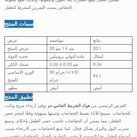
الحفاض بسبب التمرين المفرط للطفل. .
سمات المنتج
نتائج
مواصفة
غرض
20.1
20 مم ± 1 مم
عرض المنتج
امتثال
مادة البولي بروبيلين
تحديد المواد
0.34
0.36 ± 0.03 مم
سمك الكلي
90 جرام/㎡±10
الوزن الأساسي
94.1
جرام
للمنتج
أبيض
أبيض
مظهر
تطبيق المنتج
الغرض الرئيسي من
هوك الشريط الجانبي
هو توفير ارتداء مريح وثابت
للحفاضات. يسمح للآباء بضبط الحفاضات وتثبيتها بسهولة وفقًا لحجم خصر
الطفل، مما يضمن أن الحفاضات تناسب خصر الطفل بإحكام، وتمنع
تسرب البول والبراز بشكل فعال، كما تمنع الحفاضات من الارتخاء بسبب
أنشطة الطفل. هذا التصميم لا يحسن التطبيق العملي للحفاضات فحسب،