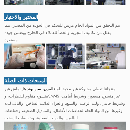
المختبر والاختبار
يتم التحقق من المواد الخام مرتين للتحكم في الجودة من المصدر، مما
يقلل من تكاليف التجربة والخطأ للعملاء في الخارج ويضمن جودة
مستقرة.
المنتجات ذات الصلة
منتجاتنا تغطي محبوكة غير محبة للماء
الفرن، سبونبوند هاي
قماش غير
منسوج مقاوم للقطرات، وSMMS غير منسوج مسعور، وشريط أمامي،
وشريط جانبي، ولب الزغب، والنسغ، والغراء الذائب الساخن، والياف لدنة
وغيرها من المواد الخام لحفاضات الأطفال، والمناديل الصحية، وحفاضات
البالغين، والفوط السفلية، وحفاضات السحب.