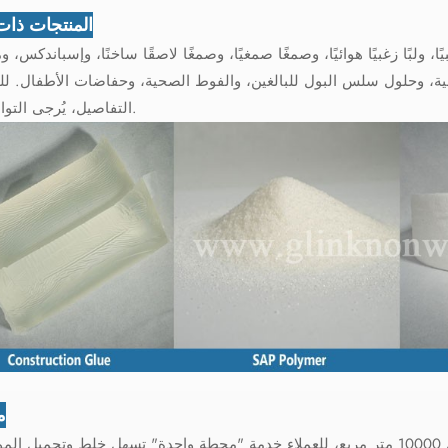
المنتجات ذات
، ولبًا زغبيًا هوائيًا، وصمغًا صمغيًا، وصمغًا لاصقًا ساخنًا، وإسباندكس، و
، وحلول سلس البول للبالغين، والفوط الصحية، وحفاضات الأطفال. لل
التفاصيل، يُرجى التواصل معنا.
م
يوفر مستودعنا الحديث الواسع، الذي تبلغ مساحته أكثر من 10000 متر مربع، للعملاء خدمة "محطة واحدة" تسهل خلط وتحمي