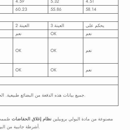
4.59
5.32
4.51
60.23
55.86
58.14
يحكم على
العينة 3
العينة 2
نعم
OK
نعم
نعم
OK
OK
نعم
OK
OK
جميع بيانات هذه الدفعة من البضائع طبيعية. الحكم: مؤهل.
مصنوعة من مادة البولي بروبيلين
نظام إغلاق الحفاضات
صُممت
أشرطة جانبية من البولي بروبيلين، تضمن ملاءمة محكمة وموثوقة، تلبي احتياجات مختلف المستخدمين.