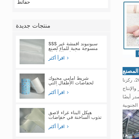
حفائظ
منتجات جديدة
SSS سبونبوند أقمشة غير
منسوجة محبة للماء لصنع
حفاضات الأطفال
اقرأ أكثر
لمصنع
شريط أمامي محبوك
تقع شركة جلوبال لينك في مدينة تشيوانتشو، وتدير مصنعًا بمساحة 45,000 متر مربع، بطاقة إنتاجية سنوية تبلغ 20,000 طن. منذ عام 2008، ركزنا
لحفاضات الأطفال التي
تستخدم لمرة واحدة
الإنتاج
اقرأ أكثر
ر أيضًا
هيكل البناء غراء لاصق
تذوب الساخنة في حفاضات
الأطفال
اقرأ أكثر