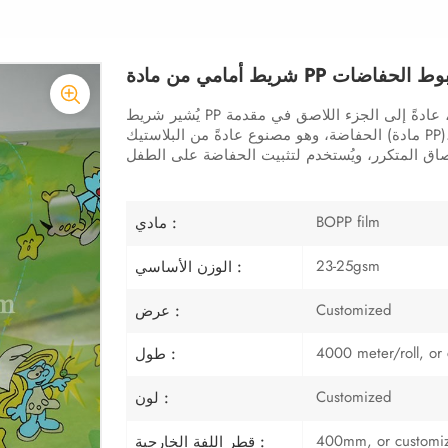
نطقة هبوط الحفاضات
يُشير شريط PP الأمامي، المذكور في المواد الخام لحفاضات الأطفال، عادةً إلى الجزء اللاصق في مقدمة
الحفاضة، وهو مصنوع عادةً من البلاستيك (مادة PP)، ويُستخدم مع شريط PP الجانبي. يتميز هذا الشريط بخاصية
BOPP film
مادي :
23-25gsm
الوزن الأساسي :
Customized
عرض :
4000 meter/roll, or
طول :
Customized
لون :
400mm, or customi
قطر اللفة الخارجية :