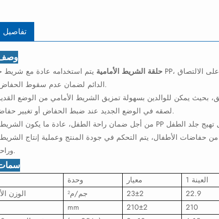
تفاصيل ا
وصف ا
حلقة الشريط الأمامية
يتم استخدامه عادة مع شريط جانبي PP، بحيث يمكن تثبيته بقوة في الموضع المقابل للحفاض والحفا
الدائم لضمان عدم سقوط الحفاض بسهولة.
ق، بحيث يمكن للوالدين بسهولة تمزيق الشريط الأمامي من الوضع القديم
لصقه في الوضع الجديد عند ضبط الحفاض أو تغيير حفاضة جديدة.
فاضات الأطفال، يتم التحكم في جودة المنتج وعملية إنتاج الشريط الأمامي PP واختبارها بشكل صارم ل
وراحة الطفل.
سمات 
العينة 1
معيار
وحدة
22.9
23±2
جم/م²
الوزن ال
mm
210±2
210