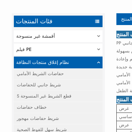
لمنتج
فئات المنتجات
لمنتج
أقمشة غير منسوجة
ظ على الالتصاق
PP
فيلم PE
 وإعادة
نظام إغلاق منتجات النظافة
حفاضات الشريط الأمامي
ضمان سلامة
شريط جانبي للحفاضات
S قطع الشريط غير المنسوجة
المنتج
خطاف حفاضات
غرض
أساسي
شريط حفاضات مهجور
عرض
شريط سهل للفوط الصحية