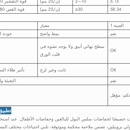
6.15
2—10
(ن/25 مم)
قوة التقشير 90 درجة
58.34
≥30
(ن/25 مم)
قوة القص 180 درجة
العينة 1
معيار
نعم
نمط واضح
جودة ا
سطح نهائي أنيق ولا يوجد تشوه في
OK
قلب الورق
OK
ثابت وغير لزج
تأثير طلاء الس
نعم
التعبئة و
تطبيق 
 خصيصًا لحفاضات سلس البول للبالغين وحفاضات الأطفال. عند استخد