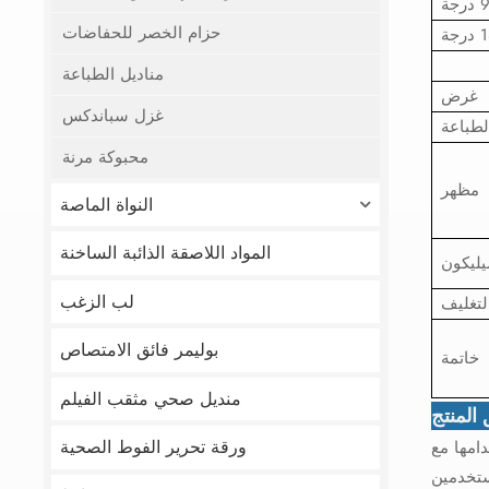
حزام الخصر للحفاضات
مناديل الطباعة
غرض
غزل سباندكس
لطباعة
محبوكة مرنة
مظهر
النواة الماصة
المواد اللاصقة الذائبة الساخنة
يليكون
لب الزغب
التغليف
بوليمر فائق الامتصاص
خاتمة
منديل صحي مثقب الفيلم
المنتج
ورقة تحرير الفوط الصحية
امها مع