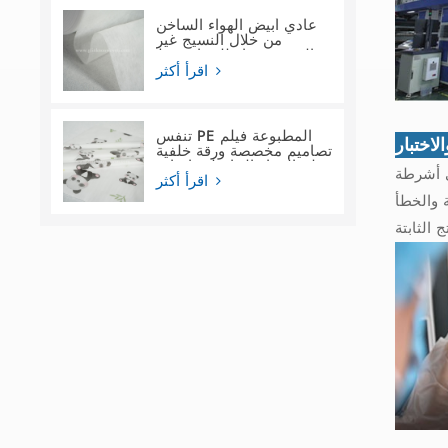
عادي أبيض الهواء الساخن
من خلال النسيج غير
المنسوج ماء للنساء فوط
صحية
اقرأ أكثر
تنفس PE المطبوعة فيلم
لاختبار
تصاميم مخصصة ورقة خلفية
فيلم المواد الخام لحفاضات
 للبحث والتطوير، وقدرات وتقنيات
الأطفال
اقرأ أكثر
 والخطأ