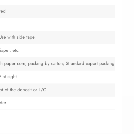
ted
 Use with side tape.
iaper, etc.
with paper core, packing by carton; Strandard export packing
 at sight
ipt of the deposit or L/C
ter