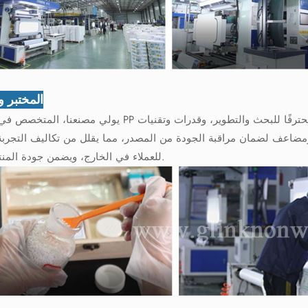
المختبر وا
يولي مصنعنا، المتخصص في أشرطة PP الأمامية للحفاضات، اهتمامًا بالغًا بمراقبة الجودة. نمتلك فريقًا محترفًا
ومضاعف لضمان مراقبة الجودة من المصدر، مما يقلل من تكاليف التجربة
للعملاء في الخارج، ويضمن جودة المنتج الثابتة.