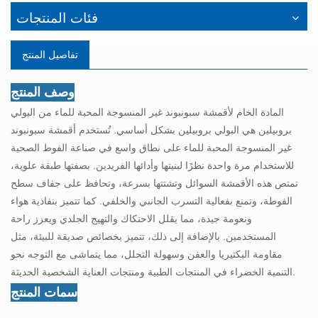
فئات المنتجات
تفاصيل المنتج
وصف المنتج
المادة الخام لأقمشة سبونبوند غير المنسوجة المحبة للماء من البولي
بروبيلين هي البولي بروبيلين بشكل أساسي. تُستخدم أقمشة سبونبوند
غير المنسوجة المحبة للماء على نطاق واسع في صناعة الفوط الصحية
للاستخدام مرة واحدة نظرًا لبنيتها وأدائها الفريدين. بصفتها طبقة علوية،
تمتص هذه الأقمشة السوائل وتشتتها بسرعة، وتحافظ على جفاف سطح
الفوطة، وتمنع بفعالية التسرب الجانبي والخلفي. كما تتميز بنفاذية هواء
ونعومة جيدة، مما يقلل الاحتكاك والتهيج الجلدي ويعزز راحة
المستخدمين. بالإضافة إلى ذلك، تتميز بخصائص صديقة للبيئة، مثل
مقاومة البكتيريا والعفن وسهولة التحلل، مما يتماشى مع التوجه نحو
التنمية الخضراء في المنتجات الطبية ومنتجات العناية الشخصية الحديثة.
سمات المنتج