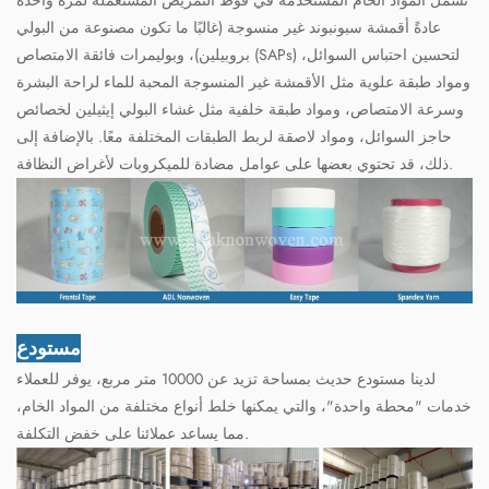
عادةً أقمشة سبونبوند غير منسوجة (غالبًا ما تكون مصنوعة من البولي
بروبيلين)، وبوليمرات فائقة الامتصاص (SAPs) لتحسين احتباس السوائل،
ومواد طبقة علوية مثل الأقمشة غير المنسوجة المحبة للماء لراحة البشرة
وسرعة الامتصاص، ومواد طبقة خلفية مثل غشاء البولي إيثيلين لخصائص
حاجز السوائل، ومواد لاصقة لربط الطبقات المختلفة معًا. بالإضافة إلى
ذلك، قد تحتوي بعضها على عوامل مضادة للميكروبات لأغراض النظافة.
مستودع
لدينا مستودع حديث بمساحة تزيد عن 10000 متر مربع، يوفر للعملاء
خدمات "محطة واحدة"، والتي يمكنها خلط أنواع مختلفة من المواد الخام،
مما يساعد عملائنا على خفض التكلفة.