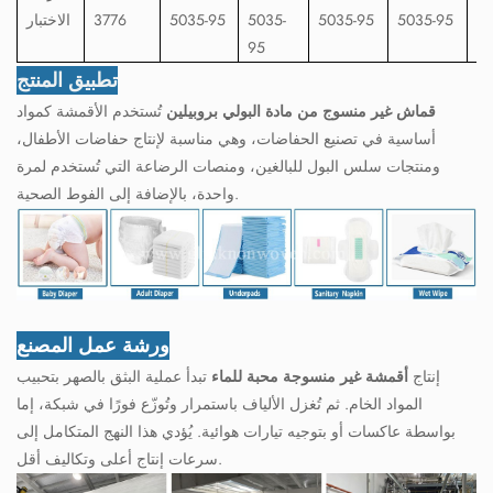
153.0-
5035-95
5035-95
5035-
5035-95
3776
الاختبار
0
95
تطبيق المنتج
قماش غير منسوج من مادة البولي بروبيلين
تُستخدم الأقمشة كمواد
أساسية في تصنيع الحفاضات، وهي مناسبة لإنتاج حفاضات الأطفال،
ومنتجات سلس البول للبالغين، ومنصات الرضاعة التي تُستخدم لمرة
واحدة، بالإضافة إلى الفوط الصحية.
ورشة عمل المصنع
إنتاج
أقمشة غير منسوجة محبة للماء
تبدأ عملية البثق بالصهر بتحبيب
المواد الخام. ثم تُغزل الألياف باستمرار وتُوزّع فورًا في شبكة، إما
بواسطة عاكسات أو بتوجيه تيارات هوائية. يُؤدي هذا النهج المتكامل إلى
سرعات إنتاج أعلى وتكاليف أقل.