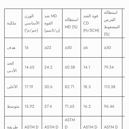
استطالة
بر
قوة الشد
شد MD
الوزن
القرص
استطالة
من
CD
القوة
الأساسي
ملكية
المضغوط
MD (%)
1
(N/5CM)
(ن/5سم)
(جم/م²)
(%)
≤
≥30
≥6
≥30
≥22
16
هدف
الحد
14.65
24.2
60.58
14.1
79.34
1.
الأدنى
1.
113.58
18.3
82.71
30.6
17.19
الأعلى
1.
96.46
16.2
71.65
27.4
15.92
متوسط
ASTM
انا
ASTM D
ASTM D
D
ASTM D
ASTM D
طريقة