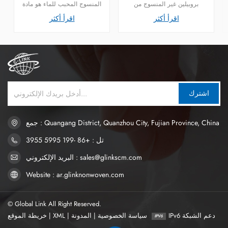
لحفاضات الكبار
بروبيلين غير المنسوج من
المنسوج المحبب للماء هو مادة
سبونبوند كغطاء علوي لحفاضات
البولي بروبيلين، وهي مادة خام
اقرأ أكثر
اقرأ أكثر
البالغين التي تعاني من سلس
لحفاضات الأطفال وعادةً ما
البول. المكون الرئيسي هو مادة
تستخدم في الطبقة العلوية
البولي بروبيلين.
وطبقة التغليف.
اشترك
جمع : Quangang District, Quanzhou City, Fujian Province, China
تل : +86 -199 5995 3955
البريد الإلكتروني : sales@glinkscm.com
Website : ar.glinknonwoven.com
© Global Link All Right Reserved.
IPv6 دعم الشبكة
سياسة الخصوصية
|
المدونة
|
XML
|
خريطة الموقع