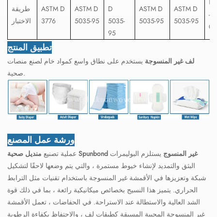
انا
ASTM D
ASTM D
D
ASTM D
ASTM D
طريقة
153.0-
5035-95
5035-95
5035-
5035-95
3776
الاختبار
02
95
تطبيق المنتج
لف غير المنسوجة
يستخدم على نطاق واسع كمواد خام لصنع منصات
صحية.
ورشة عمل المصنع
منديل صحية Spunbond غير المنسوج
يستلزم البوليمرات
عملية تصنيع
البثق والتمديد لإنشاء خيوط مستمرة ، والتي يتم وضعها لاحقًا لتشكيل
شبكة وتعزيزها في الأقمشة غير المنسوجة باستخدام تقنيات مثل الترابط
الحراري. يتميز هذا النسيج بخصائص ميكانيكية رائعة ، بما في ذلك قوة
الشد العالية والاستطالة عند الاستراحة. في الحفاضات ، تعمل الأقمشة
غير المنسوجة المحببة المسبقة كطبقات لف ، والاحتفاظ بكفاءة الرطوبة