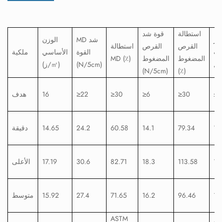
استطالة
قوة شد
بر
MD شد
الوزن
القرص
القرص
استطالة
قت
القوة
الأساسي
ملكية
المضغوط
المضغوط
MD (٪)
ول
(N/5cm)
(ز/㎡)
(N/5cm)
(٪)
≤2
≥30
≥6
≥30
≥22
16
هدف
1.
79.34
14.1
60.58
24.2
14.65
دقيقة
1.
113.58
18.3
82.71
30.6
17.19
الأعلى
1.
96.46
16.2
71.65
27.4
15.92
متوسط
ASTM