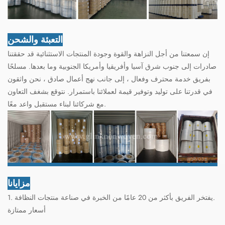
التعبئة والشحن
إن سمعتنا من أجل النزاهة والقوة وجودة المنتجات الاستثنائية قد حققتنا
صادرات إلى جنوب شرق آسيا وأفريقيا وأمريكا الجنوبية وما بعدها. مسلحًا
بفريق خدمة محترف وفعال ، إلى جانب نهج أعمال صادق ، نحن واثقون
في قدرتنا على توليد وتوفير قيمة لعملائنا باستمرار. نتوقع بشغف التعاون
مع شركائنا لبناء مستقبل واعد معًا.
مزايانا
1. يفتخر الفريق بأكثر من 20 عامًا من الخبرة في صناعة منتجات النظافة.
أسعار ممتازة