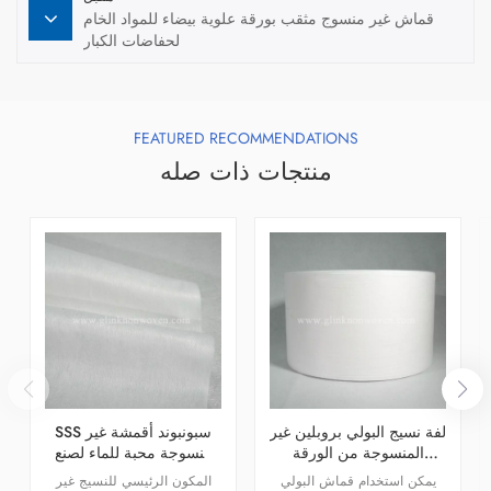
قماش غير منسوج مثقب بورقة علوية بيضاء للمواد الخام
لحفاضات الكبار
FEATURED RECOMMENDATIONS
منتجات ذات صله
لفة نسيج البولي بروبلين غير
SSS سبونبوند أقمشة غير
المنسوجة من الورقة
منسوجة محبة للماء لصنع
العلوية الناعمة لسلس البول
حفاضات الأطفال
يمكن استخدام قماش البولي
المكون الرئيسي للنسيج غير