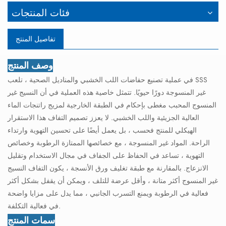
فئات المنتجات
تفاصيل المنتج
وصف المنتج
في عملية تصنيع حفاضات اللب الخشبي والمناديل الصحية ، تلعب SSS
غير المنسوجة دورًا حيويًا. تتمثل خاصية هذه العملية في أن النسيج غير
المنسوج المحبب مغطى بإحكام في الطبقة الخارجية لمزيج راتنجات الماء
العالية الجزيئية واللب الخشبي. لا يعزز تصميم التفاف هذا الاستقرار
الهيكلي للمنتج فحسب ، بل يعمل أيضًا على تحسين التهوية وارتداء
الراحة. المواد غير المنسوجة ، مع خصائصها الممتازة الرطوبة وخصائص
التهوية ، تساعد في الحفاظ على الجفاف في مجال الاستخدام وتقليل
الانزعاج. بالمقارنة مع طبقة تغليف ورق الأنسجة ، يكون التفاف النسيج
غير المنسوج أكثر متانة ، وأقل عرضة للتلف ، ويمكن أن يقفل بشكل أكثر
فعالية في الرطوبة ويمنع التسرب الجانبي ، مما يدل على مزايا واضحة
في فعالية التكلفة.
سمات المنتج