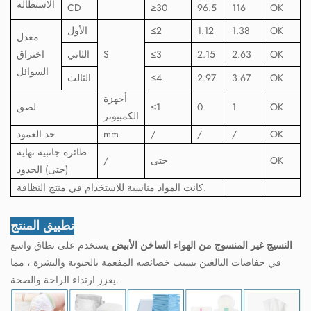
الاستطالة
CD
≥30
96.5
116
OK
OK
1.38
1.12
2
≤
الأول
معدل
OK
2.63
2.15
3
≤
S
الثاني
اختراق
السوائل
OK
3.67
2.97
4
≤
الثالث
أجهزة
OK
1
0
≤1
لصق
الكمبيوتر
OK
/
/
/
mm
حد العمود
طائرة جانبية نهاية
OK
حتى
/
(حتى) الحدود
كانت المواد مناسبة للاستخدام في منتج النظافة.
تطبيق المنتج
النسيج غير المنسوج من الهواء الساخن الأبيض
يستخدم على نطاق واسع
في حفاضات البالغين بسبب خصائصه المفعمة بالحيوية والبشرة ، مما
يعزز ارتداء الراحة والصحة.