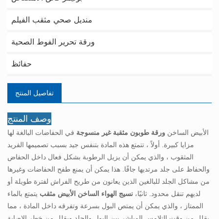
منديل صحي مثقب الفيلم
ورقة تحرير الفوط الصحية
حفائظ
تفاصيل المنتج
وصف المنتج
الأبيض الساخن
ورقة طوبون مثقبة غير منسوجة
في الحفاضات البالغة لها
مزايا كبيرة. أولاً ، تتمتع هذه المادة بتنفس جيد بسبب تصميمها الفريد
المثقوب ، والذي يمكن أن يزيل الرطوبة بشكل فعال داخل الحفاض
والحفاظ على جلد مرتديها جافًا. هذا يمكن أن يمنع طفح الحفاضات وغيرها
من مشاكل الجلد للبالغين الذين يعانون من طريح الفراش لفترة طويلة أو
لديهم تنقل محدود. ثانيًا،
نسيج الهواء الساخن الأبيض مثقب
يتمتع بالماء
الممتاز ، والذي يمكن أن يمتص البول بسرعة وتفرقه داخل المادة ، مما
يقلل من وقت التلامس المباشر بين البول والجلد ويقلل من خطر الإصابة