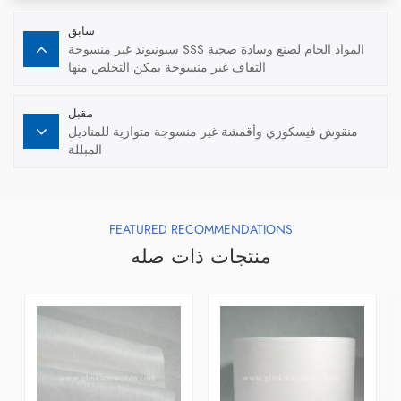
سابق
سبونبوند غير منسوجة SSS المواد الخام لصنع وسادة صحية
التفاف غير منسوجة يمكن التخلص منها
مقبل
منقوش فيسكوزي وأقمشة غير منسوجة متوازية للمناديل
المبللة
FEATURED RECOMMENDATIONS
منتجات ذات صله