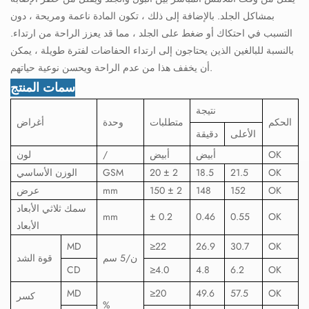
بمشاكل الجلد. بالإضافة إلى ذلك ، تكون المادة ناعمة ومريحة ، دون
التسبب في احتكاك أو ضغط على الجلد ، مما قد يعزز الراحة من ارتداء.
بالنسبة للبالغين الذين يحتاجون إلى ارتداء الحفاضات لفترة طويلة ، يمكن
أن يخفف هذا من عدم الراحة ويحسن نوعية حياتهم.
سمات المنتج
نتيجة
الحكم
متطلبات
وحدة
أغراض
الأعلى
دقيقة
OK
أبيض
أبيض
/
لون
OK
21.5
18.5
20 ± 2
GSM
الوزن الأساسي
OK
152
148
150 ± 2
mm
عرض
سمك ثلاثي الأبعاد
mm
± 0.2
0.46
0.55
OK
الأبعاد
MD
≥22
26.9
30.7
OK
ن/5 سم
قوة الشد
CD
≥4.0
4.8
6.2
OK
MD
≥20
49.6
57.5
OK
كسر
%