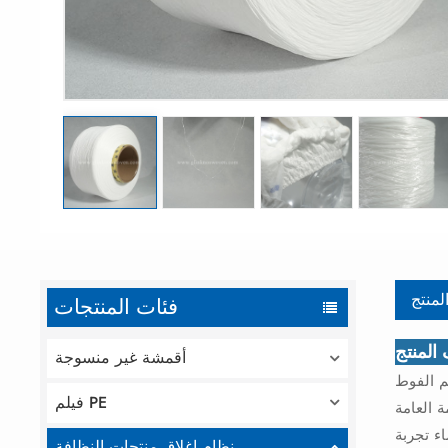
لمنتج
فئات المنتجات
لمنتج
أقمشة غير منسوجة
يم الفوط
فيلم PE
 العامة
ء تجربة
نظام إغلاق منتجات النظافة