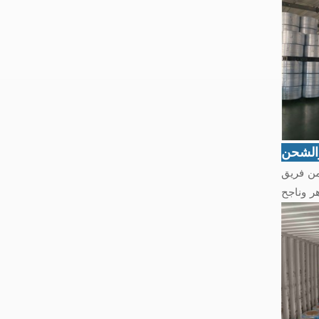
والشحن
 من فريق