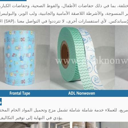
ختلفة، بما في ذلك حفاضات الأطفال، والفوط الصحية، وحفاضات الكبار،
منسوجة، والأشرطة اللاصقة الأمامية والجانبية، ولب الوبر، والبوليمرا
م
ودعنا المتطور، الذي يغطي مساحة تزيد عن 10000 متر مربع، للعملاء خدمة شاملة شاملة تشمل مزج وتحميل المواد الخام ا
يؤدي في النهاية إلى توفير التكاليف لعملائنا.