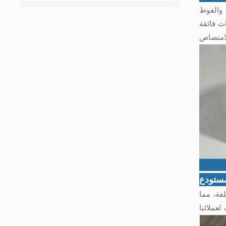
 والفوط
ت فائقة
ستودع
لمختلفة، مما