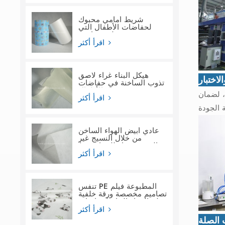
شريط أمامي محبوك
لحفاضات الأطفال التي
تستخدم لمرة واحدة
اقرأ أكثر
هيكل البناء غراء لاصق
لاختبار
تذوب الساخنة في حفاضات
الأطفال
، لضمان
اقرأ أكثر
عادي أبيض الهواء الساخن
من خلال النسيج غير
المنسوج ماء للنساء فوط
صحية
اقرأ أكثر
تنفس PE المطبوعة فيلم
تصاميم مخصصة ورقة خلفية
فيلم المواد الخام لحفاضات
الأطفال
اقرأ أكثر
 الصلة