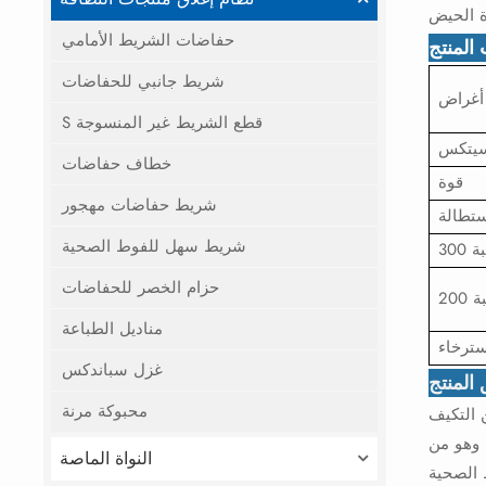
حفاضات الشريط الأمامي
المنتج
شريط جانبي للحفاضات
أغراض
S قطع الشريط غير المنسوجة
سيتكس
خطاف حفاضات
قوة
شريط حفاضات مهجور
تطالة
شريط سهل للفوط الصحية
حزام الخصر للحفاضات
مناديل الطباعة
سترخاء
غزل سباندكس
المنتج
محبوكة مرنة
 التكيف
 وهو من
النواة الماصة