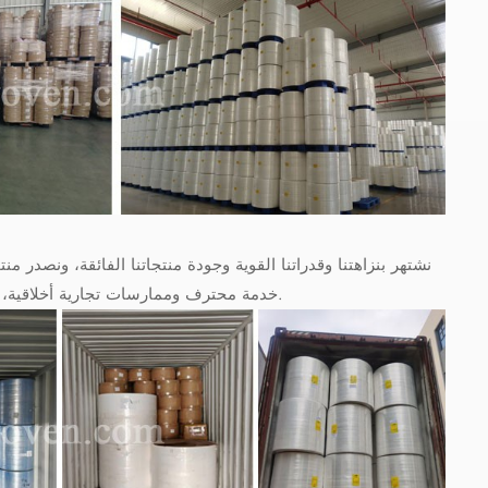
نشتهر بنزاهتنا وقدراتنا القوية وجودة منتجاتنا الفائقة، ونصدر 
خدمة محترف وممارسات تجارية أخلاقية، نلتزم بتقديم قيمة مضافة لعملائنا. نتطلع إلى شراكتكم معنا لمستقبل زاهر وناجح.