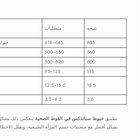
نتيجة
متطلبات
635
618~645
جم/10 كم
500~650
560
550~620
600
95~125
115
12.5~15.0
13.5
3.2~4.2
3.6
تطبيق
خيوط سباندكس في الفوط الصحية
ينعكس ذلك بشكل ر
بشكل أفضل مع منحنيات جسم المرأة الطبيعية، ويقلل الاحتكاك 