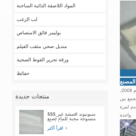
المواد اللاصقة الذائبة الساخنة
لب الزغب
بوليمر فائق الامتصاص
منديل صحي مثقب الفيلم
ورقة تحرير الفوط الصحية
حفائظ
لمصنع
تقع شركة جلوبال لينك في مدينة تشيوانتشو، وتمتلك مصنعًا بمساحة 45,000 متر مربع، وبطاقة إنتاجية سنوية تبلغ 20,000 طن. منذ عام 2008،
منتجات جديدة
جمع بين
دم لمرة
SSS سبونبوند أقمشة غير
واحدة.
منسوجة محبة للماء لصنع
حفاضات الأطفال
اقرأ أكثر