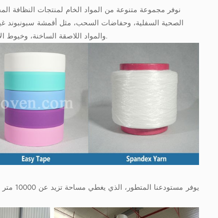
نوفر مجموعة متنوعة من المواد الخام لمنتجات النظافة الم
الصحية السفلية، وحفاضات السحب، مثل أقمشة سبونبوند غير ال
الامتصاص (SAP)، والمواد اللاصقة الساخنة، وخيوط الإسباندكس. لأي استفسارات أخرى، لا تترددوا في التواصل معنا.
يوفر مست