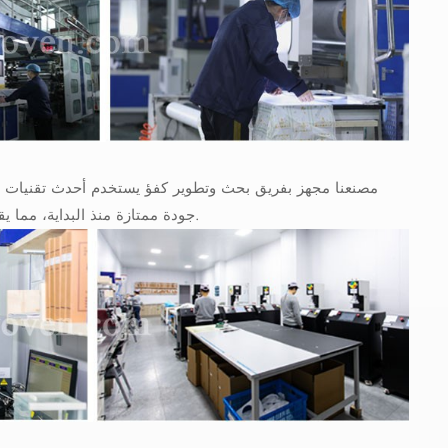
مصنعنا مجهز بفريق بحث وتطوير كفؤ يستخدم أحدث تقنيات ال
جودة ممتازة منذ البداية، مما يقلل تكاليف التجارب لعملائنا الدوليين ويضمن توريدًا موثوقًا لمنتجات عالية الجودة.