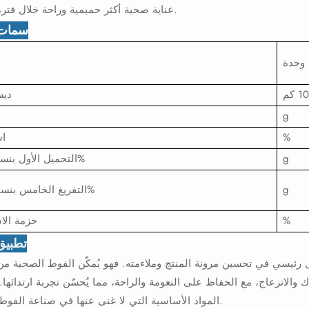
عناية صحية أكثر حميمية وراحة خلال فترة الحيض.
سمات 
وحدة
دي
g
%
اس
g
التحميل الأول بنسبة 300%
g
التفريغ الخامس بنسبة 200%
%
حزمة الا
تطبيق 
ئيسي في تحسين مرونة المنتج وملاءمته. فهو يُمكّن الفوط الصحية من
والانزعاج، مع الحفاظ على النعومة والراحة، مما يُحسّن تجربة ارتدائها.
المواد الأساسية التي لا غنى عنها في صناعة الفوط الصحية.