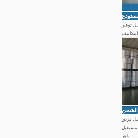
ستودع
لتسهيل توفير
والشحن
فضل فريق
 مستقبل
باهر.