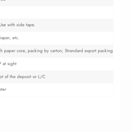
 Use with side tape.
iaper, etc.
with paper core, packing by carton; Strandard export packing
 at sight
ipt of the deposit or L/C
ter