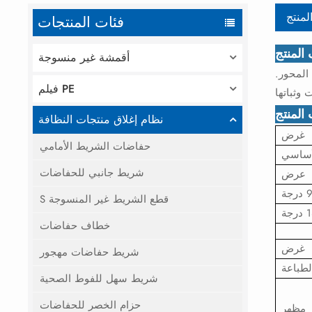
لمنتج
فئات المنتجات
لمنتج
أقمشة غير منسوجة
المحور.
فيلم PE
المنتج
نظام إغلاق منتجات النظافة
غرض
حفاضات الشريط الأمامي
أساسي
شريط جانبي للحفاضات
عرض
S قطع الشريط غير المنسوجة
خطاف حفاضات
غرض
شريط حفاضات مهجور
لطباعة
شريط سهل للفوط الصحية
حزام الخصر للحفاضات
مظهر