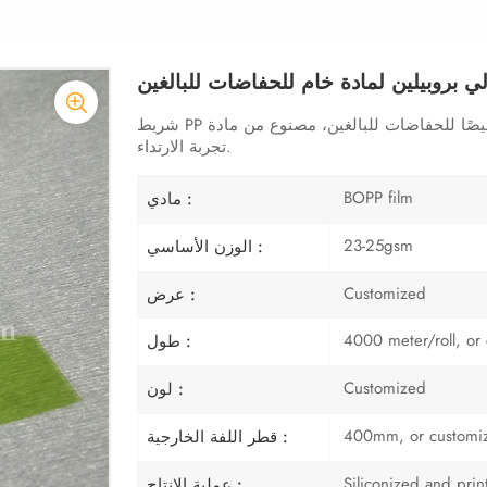
 بروبيلين لمادة خام للحفاضات للبالغين
شريط PP الأمامي، المصمم خصيصًا للحفاضات للبالغين، مصنوع من مادة PP عالية الجودة، يلتصق بقوة ويحسن
تجربة الارتداء.
BOPP film
مادي :
23-25gsm
الوزن الأساسي :
Customized
عرض :
4000 meter/roll, or
طول :
Customized
لون :
400mm, or customi
قطر اللفة الخارجية :
Siliconized and prin
عملية الإنتاج :