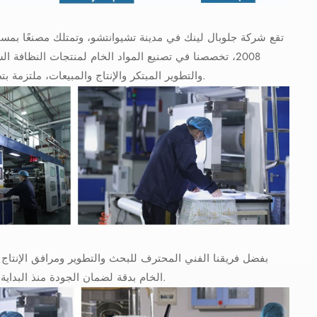
2008، تخصصنا في تصنيع المواد الخام لمنتجات النظافة
والتطوير المبتكر والإنتاج والمبيعات، ملتزمة بتطوير صناعة منتجات النظافة الشخصية التي تُستخدم لمرة واحدة من خلال موادنا.
بفضل فريقنا الفني المحترف للبحث والتطوير ومرافق الإنتاج 
الخام بدقة لضمان الجودة منذ البداية، مما يقلل تكاليف التجارب على العملاء في الخارج ويحافظ على استقرار الجودة.