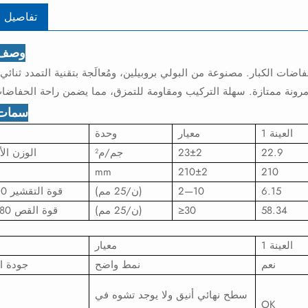
تفاصيل ا
وصف ا
ات الكبار. مصنوعة من البولي بروبيلين، ومُعالَجة بتقنية التمدد ثنائي 
سمات 
العينة 1
معيار
وحدة
22.9
23±2
جم/م²
الوزن ال
mm
210±2
210
6.15
2—10
(ن/25 مم)
قوة التقشير 90 درجة
58.34
≥30
(ن/25 مم)
قوة القص 180 درجة
العينة 1
معيار
نعم
نمط واضح
جودة ا
سطح نهائي أنيق ولا يوجد تشوه في
OK