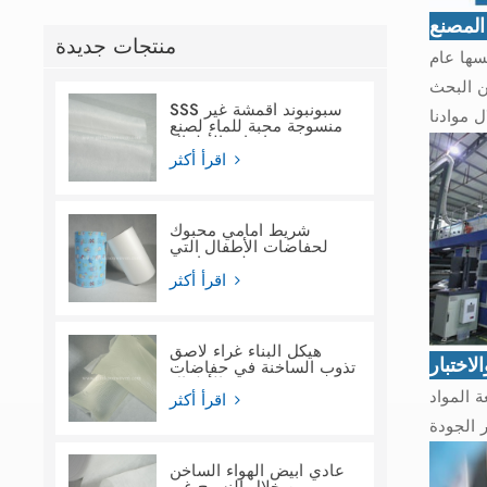
لمصنع
منتجات جديدة
ة إنتاجية سنوية تبلغ 20,000 طن. منذ تأسيسها عام
ن البحث
SSS سبونبوند أقمشة غير
منسوجة محبة للماء لصنع
حفاضات الأطفال
اقرأ أكثر
شريط أمامي محبوك
لحفاضات الأطفال التي
تستخدم لمرة واحدة
اقرأ أكثر
هيكل البناء غراء لاصق
لاختبار
تذوب الساخنة في حفاضات
الأطفال
 المواد
اقرأ أكثر
عادي أبيض الهواء الساخن