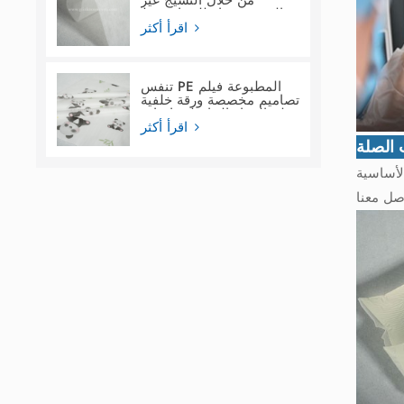
من خلال النسيج غير
المنسوج ماء للنساء فوط
صحية
اقرأ أكثر
تنفس PE المطبوعة فيلم
تصاميم مخصصة ورقة خلفية
فيلم المواد الخام لحفاضات
الأطفال
اقرأ أكثر
 الصلة
لأساسية