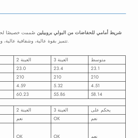
شريط أمامي للحفاضات من البولي بروبيلين
صُممت خصيصًا لحفاض
تتميز بقوة عالية، وشفافية عالية، ومرونة ممتازة. سهلة التركيب ومقاومة للتمزق، مما يضمن راحة الحفاضات وثباتها.
متوسط
العينة 3
العينة 2
23.0
23.4
23.1
210
210
210
4.59
5.32
4.51
60.23
55.86
58.14
يحكم على
العينة 3
العينة 2
نعم
OK
نعم
نعم
OK
OK